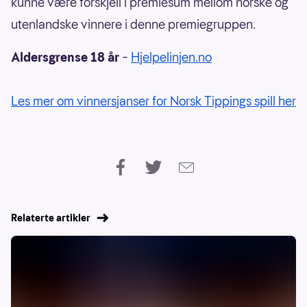
kunne være forskjell i premiesum mellom norske og
utenlandske vinnere i denne premiegruppen.
Aldersgrense 18 år
–
Hjelpelinjen.no
Les mer om vinnersjanser for Norsk Tippings spill her
Relaterte artikler