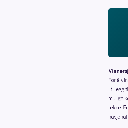
Vinners
For å vi
i tillegg
mulige k
rekke. F
nasjonal 