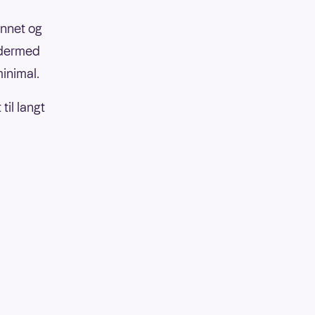
unnet og
e dermed
inimal.
til langt