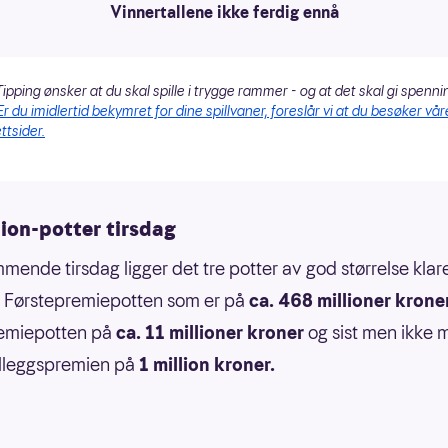
Vinnertallene ikke ferdig ennå
ipping ønsker at du skal spille i trygge rammer - og at det skal gi spenni
Er du imidlertid bekymret for dine spillvaner, foreslår vi at du besøker vår
ttsider.
lion-potter tirsdag
mende tirsdag ligger det tre potter av god størrelse klare
: Førstepremiepotten som er på
ca. 468 millioner krone
emiepotten på
ca. 11 millioner kroner
og sist men ikke 
illeggspremien på
1 million kroner.