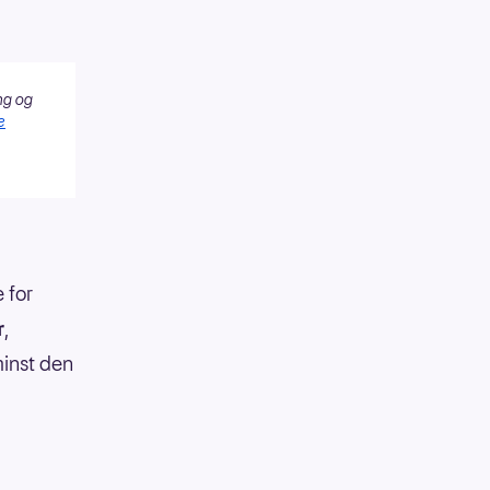
ng og
e
 for
r
,
minst den