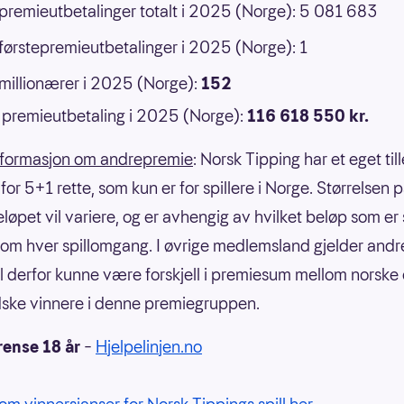
 premieutbetalinger totalt i 2025 (Norge): 5 081 683
 førstepremieutbetalinger i 2025 (Norge): 1
 millionærer i 2025 (Norge):
152
premieutbetaling i 2025 (Norge):
116 618 550 kr.
nformasjon om andrepremie
: Norsk Tipping har et eget til
or 5+1 rette, som kun er for spillere i Norge. Størrelsen 
eløpet vil variere, og er avhengig av hvilket beløp som er
om hver spillomgang. I øvrige medlemsland gjelder andre
il derfor kunne være forskjell i premiesum mellom norske
ske vinnere i denne premiegruppen.
rense 18 år
–
Hjelpelinjen.no