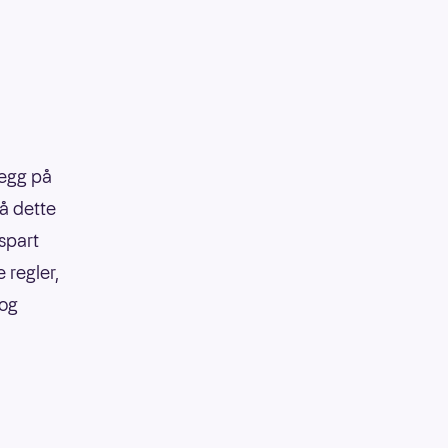
legg på
på dette
 spart
 regler,
 og