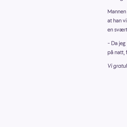
Mannen l
at han v
en svært
– Da jeg 
på natt,
Vi gratul