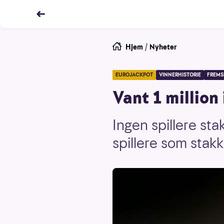
Hjem
/
Nyheter
EUROJACKPOT
VINNERHISTORIE
FREMS
Vant 1 million 
Ingen spillere st
spillere som stakk