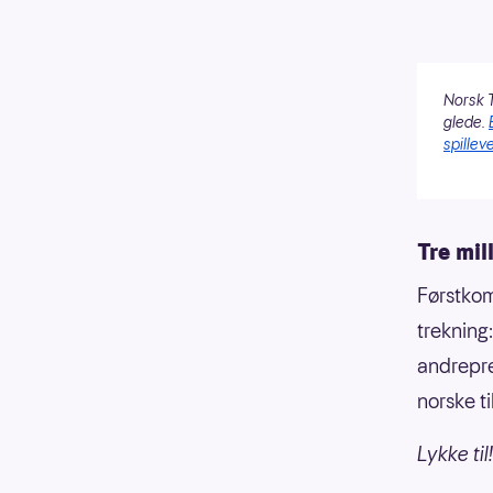
Norsk T
glede.
spilleve
Tre mil
Førstkom
trekning
andrepr
norske t
Lykke til!