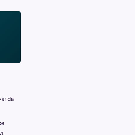
var da
oe
r.