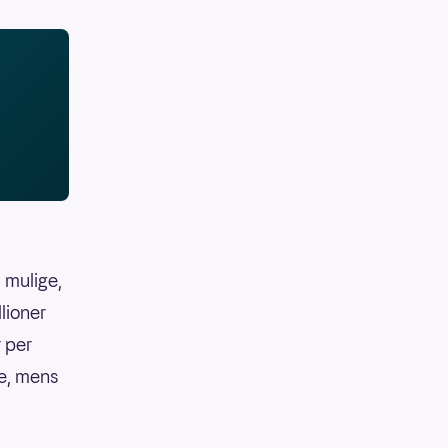
 mulige,
llioner
r per
ke, mens