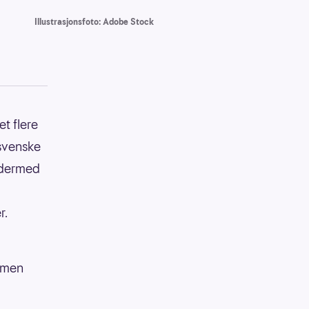
Illustrasjonsfoto: Adobe Stock
t flere
 svenske
g dermed
r.
, men