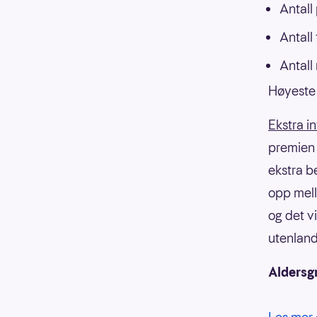
Antall
Antall
Antall
Høyeste 
Ekstra i
premien f
ekstra b
opp mell
og det v
utenland
Aldersg