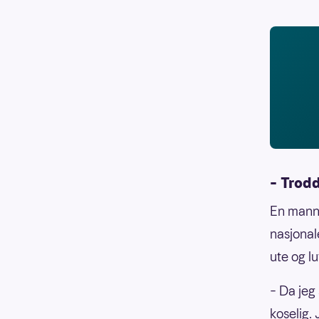
– Trodd
En mann 
nasjonal
ute og l
– Da jeg 
koselig. 