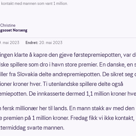
kontakt med mannen som vant 1 million.
-Christine
gsoset Norseng
9. mai 2023
Endret:
20. mai 2023
ingen klarte å kapre den gjeve førstepremiepotten, var de
ske spillere som dro i havn store premier. En danske, en
iller fra Slovakia delte andrepremiepotten. De sikret se
ioner kroner hver. Ti utenlandske spillere delte også
emiepotten. De innkasserte dermed 1,1 million kroner hve
én fersk millionær her til lands. En mann stakk av med den
e premien på 1 million kroner. Fredag fikk vi ikke kontakt
ttermiddag svarte mannen.