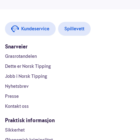
Kundeservice
Spillevett
Snarveier
Grasrotandelen
Dette er Norsk Tipping
Jobb i Norsk Tipping
Nyhetsbrev
Presse
Kontakt oss
Praktisk informasjon
Sikkerhet