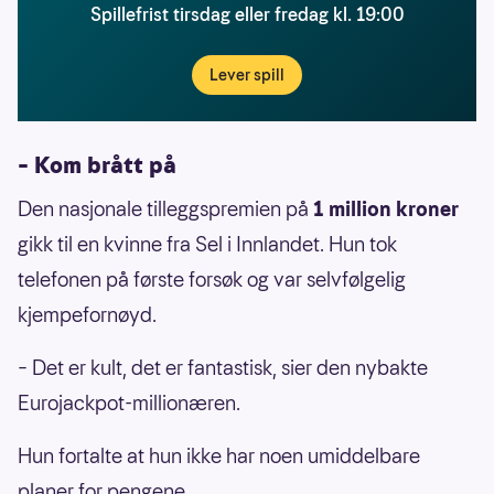
Spillefrist tirsdag eller fredag kl. 19:00
Lever spill
– Kom brått på
Den nasjonale tilleggspremien på
1 million kroner
gikk til en kvinne fra Sel i Innlandet. Hun tok
telefonen på første forsøk og var selvfølgelig
kjempefornøyd.
– Det er kult, det er fantastisk, sier den nybakte
Eurojackpot-millionæren.
Hun fortalte at hun ikke har noen umiddelbare
planer for pengene.