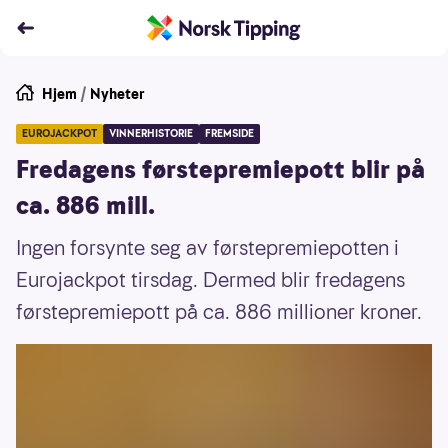
Hjem
/
Nyheter
EUROJACKPOT
VINNERHISTORIE
FREMSIDE
Fredagens førstepremiepott blir på
ca. 886 mill.
Ingen forsynte seg av førstepremiepotten i
Eurojackpot tirsdag. Dermed blir fredagens
førstepremiepott på ca. 886 millioner kroner.