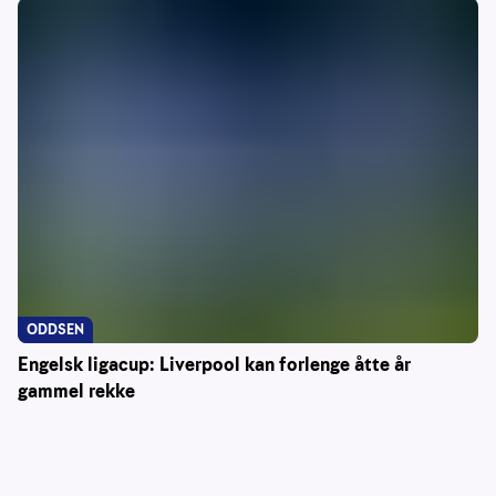
ODDSEN
Engelsk ligacup: Liverpool kan forlenge åtte år
gammel rekke