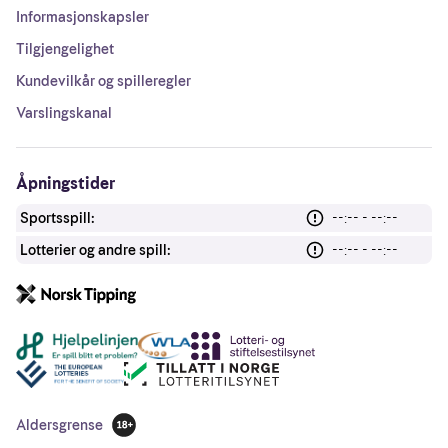
Informasjonskapsler
Tilgjengelighet
Kundevilkår og spilleregler
Varslingskanal
Åpningstider
Sportsspill:
--:-- - --:--
Lotterier og andre spill:
--:-- - --:--
Andre lenker
Aldersgrense
18 år