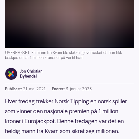
OVERRASKET: En mann fra Kvam ble skikkelig overrasket da han fikk
beskjed om at 1 million kroner er på vei til ham.
Jon Christian
Dybendal
Publisert:
21. mai 2021
Endret:
3. januar 2023
Hver fredag trekker Norsk Tipping en norsk spiller
som vinner den nasjonale premien på 1 million
kroner i Eurojackpot. Denne fredagen var det en
heldig mann fra Kvam som sikret seg millionen.