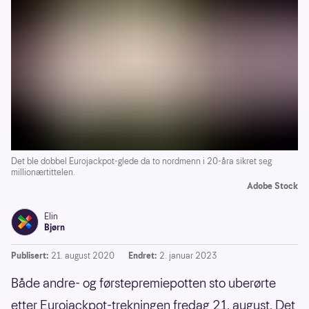
Det ble dobbel Eurojackpot-glede da to nordmenn i 20-åra sikret seg
millionærtittelen.
Adobe Stock
Elin
Bjørn
Publisert:
21. august 2020
Endret:
2. januar 2023
Både andre- og førstepremiepotten sto uberørte
etter Eurojackpot-trekningen fredag 21. august. Det