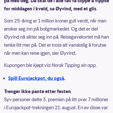
på med deg. Da skal de i alle fall få slippe å vippse
for middagen i kveld, sa Øyvind, med et glis
.
Som 25-åring er 1 million kroner gull verdt, når man
ønsker seg inn på boligmarkedet. Og det er det
Øyvind nå sikter seg inn på. Reisegavekortet må han
tenke litt mer på. Det er tross alt vanskelig å forutse
når man kan reise igjen, sier Øyvind.
Kupongen ble kjøpt via Norsk Tipping sin app.
Spill Eurojackpot, du også
.
Trenger ikke pante etter festen
Syv personer delte 3. premien på litt over 7 millioner
i Eurojackpot-trekningen 21. august. En av disse var