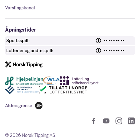
Varslingskanal
Åpningstider
Sportsspill:
--:-- - --:--
Lotterier og andre spill:
--:-- - --:--
Andre lenker
Aldersgrense
18 år
So
©
2026
Norsk Tipping AS.