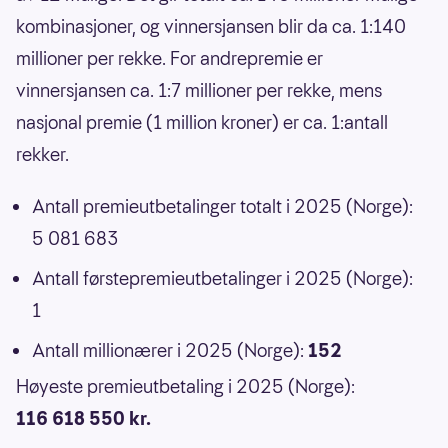
kombinasjoner, og vinnersjansen blir da ca. 1:140
millioner per rekke. For andrepremie er
vinnersjansen ca. 1:7 millioner per rekke, mens
nasjonal premie (1 million kroner) er ca. 1:antall
rekker.
Antall premieutbetalinger totalt i 2025 (Norge):
5 081 683
Antall førstepremieutbetalinger i 2025 (Norge):
1
Antall millionærer i 2025 (Norge):
152
Høyeste premieutbetaling i 2025 (Norge):
116 618 550 kr.