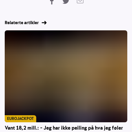
Relaterte artikler
EUROJACKPOT
Vant 18,2 mill.: – Jeg har ikke peiling på hva jeg føler