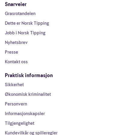
Snarveier
Grasrotandelen
Dette er Norsk Tipping
Jobb i Norsk Tipping
Nyhetsbrev
Presse
Kontakt oss
Praktisk informasjon
Sikkerhet
Økonomisk kriminalitet
Personvern
Informasjonskapsler
Tilgjengelighet
Kundevilkår og spilleregler