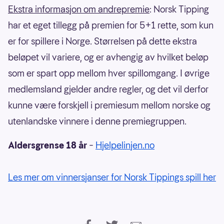
Ekstra informasjon om andrepremie
: Norsk Tipping
har et eget tillegg på premien for 5+1 rette, som kun
er for spillere i Norge. Størrelsen på dette ekstra
beløpet vil variere, og er avhengig av hvilket beløp
som er spart opp mellom hver spillomgang. I øvrige
medlemsland gjelder andre regler, og det vil derfor
kunne være forskjell i premiesum mellom norske og
utenlandske vinnere i denne premiegruppen.
Aldersgrense 18 år
–
Hjelpelinjen.no
Les mer om vinnersjanser for Norsk Tippings spill her