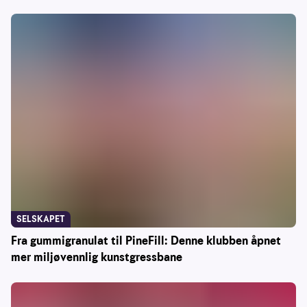
SELSKAPET
Fra gummigranulat til PineFill: Denne klubben åpnet
mer miljøvennlig kunstgressbane