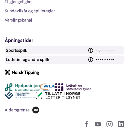
Tilgjengelighet
Kundevilkår og spilleregler
Varslingskanal
Åpningstider
Sportsspill:
--:-- - --:--
Lotterier og andre spill:
--:-- - --:--
Andre lenker
Aldersgrense
18 år