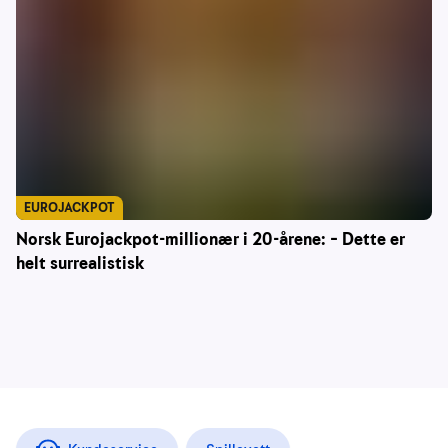
EUROJACKPOT
Norsk Eurojackpot-millionær i 20-årene: – Dette er
helt surrealistisk