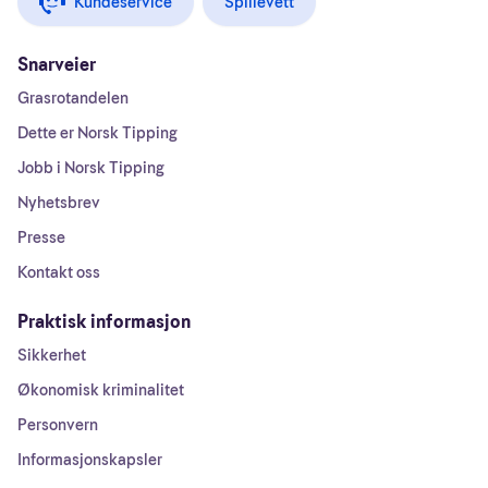
Kundeservice
Spillevett
Snarveier
Grasrotandelen
Dette er Norsk Tipping
Jobb i Norsk Tipping
Nyhetsbrev
Presse
Kontakt oss
Praktisk informasjon
Sikkerhet
Økonomisk kriminalitet
Personvern
Informasjonskapsler