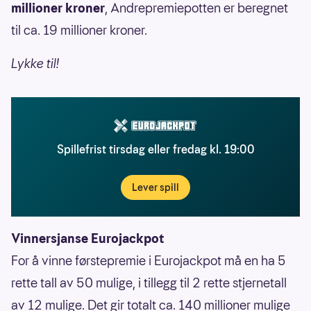
millioner kroner
, Andrepremiepotten er beregnet
til ca. 19 millioner kroner.
Lykke til!
Spillefrist tirsdag eller fredag kl. 19:00
Lever spill
Vinnersjanse Eurojackpot
For å vinne førstepremie i Eurojackpot må en ha 5
rette tall av 50 mulige, i tillegg til 2 rette stjernetall
av 12 mulige. Det gir totalt ca. 140 millioner mulige