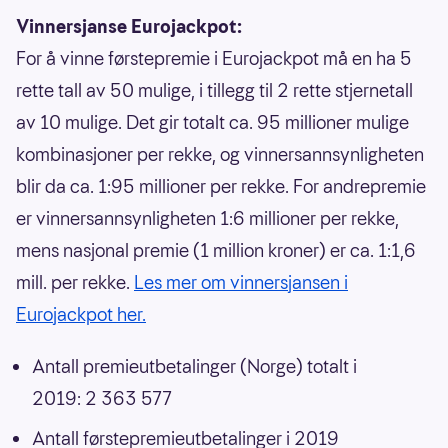
Vinnersjanse Eurojackpot:
For å vinne førstepremie i Eurojackpot må en ha 5
rette tall av 50 mulige, i tillegg til 2 rette stjernetall
av 10 mulige. Det gir totalt ca. 95 millioner mulige
kombinasjoner per rekke, og vinnersannsynligheten
blir da ca. 1:95 millioner per rekke. For andrepremie
er vinnersannsynligheten 1:6 millioner per rekke,
mens nasjonal premie (1 million kroner) er ca. 1:1,6
mill. per rekke.
Les mer om vinnersjansen i
Eurojackpot her.
Antall premieutbetalinger (Norge) totalt i
2019: 2 363 577
Antall førstepremieutbetalinger i 2019