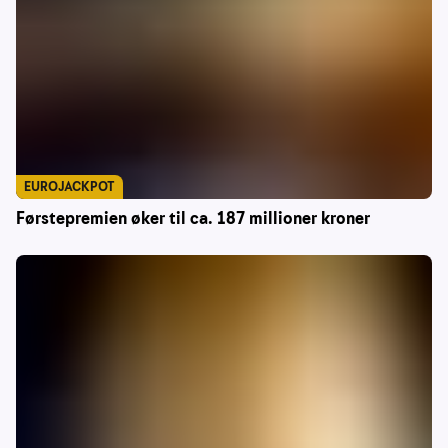
EUROJACKPOT
Førstepremien øker til ca. 187 millioner kroner