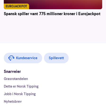
EUROJACKPOT
Spansk spiller vant 775 millioner kroner i Eurojackpot
Kundeservice
Spillevett
Snarveier
Grasrotandelen
Dette er Norsk Tipping
Jobb i Norsk Tipping
Nyhetsbrev