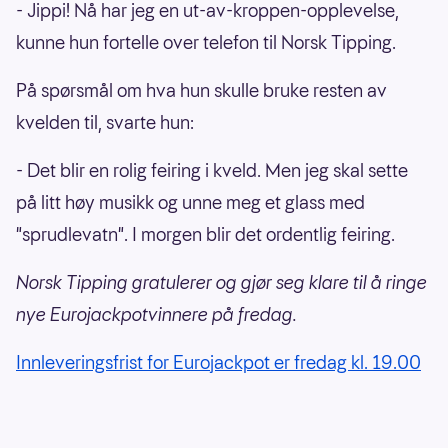
- Jippi! Nå har jeg en ut-av-kroppen-opplevelse,
kunne hun fortelle over telefon til Norsk Tipping.
På spørsmål om hva hun skulle bruke resten av
kvelden til, svarte hun:
- Det blir en rolig feiring i kveld. Men jeg skal sette
på litt høy musikk og unne meg et glass med
"sprudlevatn". I morgen blir det ordentlig feiring.
Norsk Tipping gratulerer og gjør seg klare til å ringe
nye Eurojackpotvinnere på fredag.
Innleveringsfrist for Eurojackpot er fredag kl. 19.00