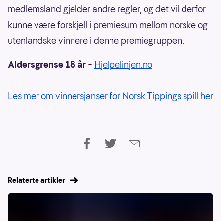
medlemsland gjelder andre regler, og det vil derfor
kunne være forskjell i premiesum mellom norske og
utenlandske vinnere i denne premiegruppen.
Aldersgrense 18 år
–
Hjelpelinjen.no
Les mer om vinnersjanser for Norsk Tippings spill her
Relaterte artikler