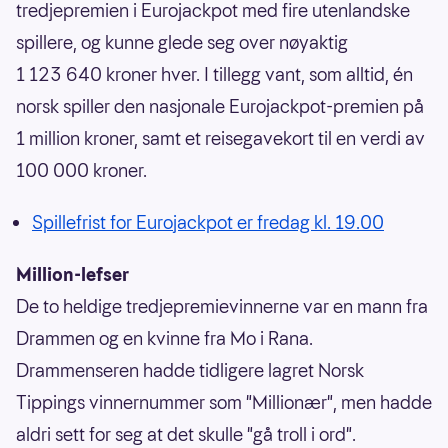
tredjepremien i Eurojackpot med fire utenlandske
spillere, og kunne glede seg over nøyaktig
1 123 640 kroner hver. I tillegg vant, som alltid, én
norsk spiller den nasjonale Eurojackpot-premien på
1 million kroner, samt et reisegavekort til en verdi av
100 000 kroner.
Spillefrist for Eurojackpot er fredag kl. 19.00
Million-lefser
De to heldige tredjepremievinnerne var en mann fra
Drammen og en kvinne fra Mo i Rana.
Drammenseren hadde tidligere lagret Norsk
Tippings vinnernummer som "Millionær", men hadde
aldri sett for seg at det skulle "gå troll i ord".