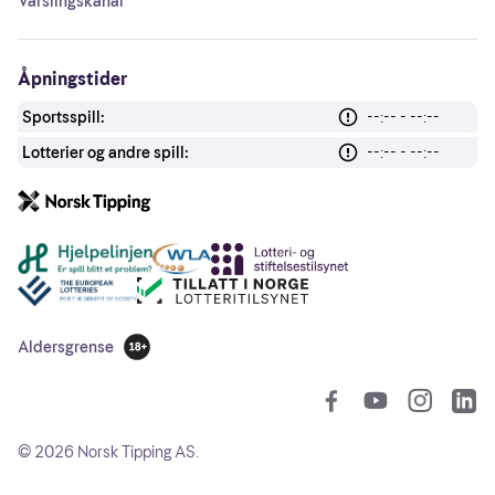
Varslingskanal
Åpningstider
Sportsspill:
--:-- - --:--
Lotterier og andre spill:
--:-- - --:--
Andre lenker
Aldersgrense
18 år
So
©
2026
Norsk Tipping AS.