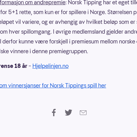
nformasjon om andrepremie
: Norsk Tipping har et eget til
or 5+1 rette, som kun er for spillere i Norge. Størrelsen 
eløpet vil variere, og er avhengig av hvilket beløp som er
om hver spillomgang. I øvrige medlemsland gjelder andre
il derfor kunne være forskjell i premiesum mellom norske
ske vinnere i denne premiegruppen.
rense 18 år
–
Hjelpelinjen.no
om vinnersjanser for Norsk Tippings spill her