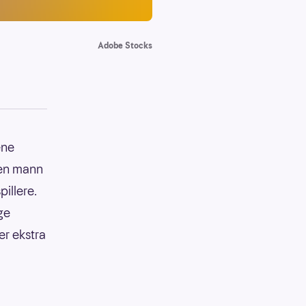
Adobe Stocks
ene
e en mann
illere.
ge
er ekstra