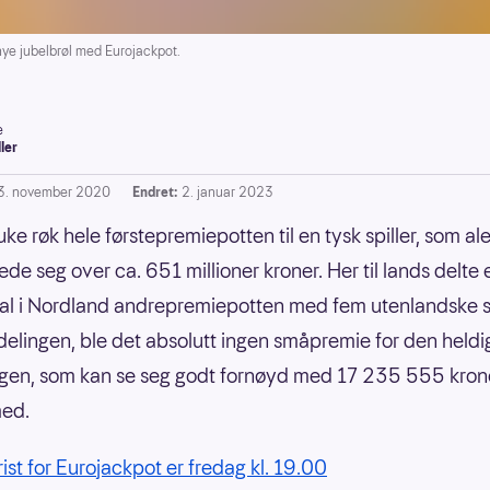
ye jubelbrøl med Eurojackpot.
e
ller
3. november 2020
Endret:
2. januar 2023
 uke røk hele førstepremiepotten til en tysk spiller, som al
ede seg over ca. 651 millioner kroner. Her til lands delt
dal i Nordland andrepremiepotten med fem utenlandske sp
s delingen, ble det absolutt ingen småpremie for den heldi
ngen, som kan se seg godt fornøyd med 17 235 555 kron
med.
rist for Eurojackpot er fredag kl. 19.00