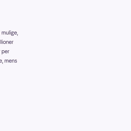
 mulige,
llioner
r per
ke, mens