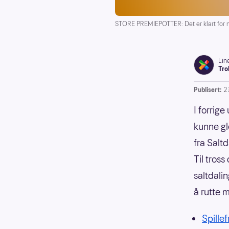
STORE PREMIEPOTTER: Det er klart for n
Lin
Tro
Publisert:
2
I forrige
kunne gl
fra Salt
Til tros
saltdali
å rutte 
Spillef