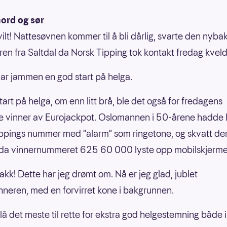
nord og sør
vilt! Nattesøvnen kommer til å bli dårlig, svarte den nyba
ren fra Saltdal da Norsk Tipping tok kontakt fredag kveld
var jammen en god start på helga.
tart på helga, om enn litt brå, ble det også for fredagens
e vinner av Eurojackpot. Oslomannen i 50-årene hadde 
ppings nummer med "alarm" som ringetone, og skvatt der
 da vinnernummeret 625 60 000 lyste opp mobilskjerme
akk! Dette har jeg drømt om. Nå er jeg glad, jublet
inneren, med en forvirret kone i bakgrunnen.
å det meste til rette for ekstra god helgestemning både 