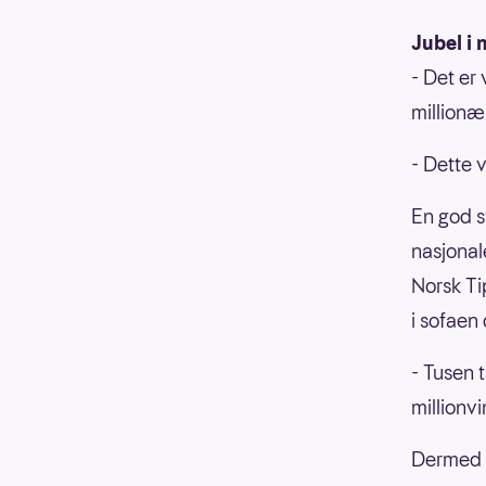
Jubel i 
- Det er 
millionæ
- Dette 
En god s
nasjonal
Norsk Ti
i sofaen
- Tusen t
millionv
Dermed l