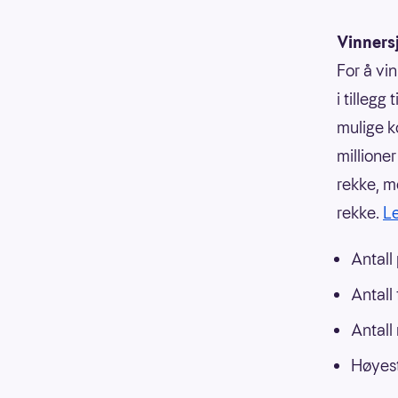
Vinners
For å vi
i tillegg
mulige k
millione
rekke, me
rekke.
Le
Antall
Antall
Antall
Høyest