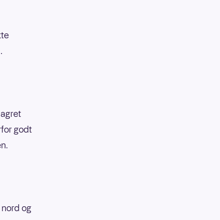
kte
.
lagret
for godt
n.
i nord og