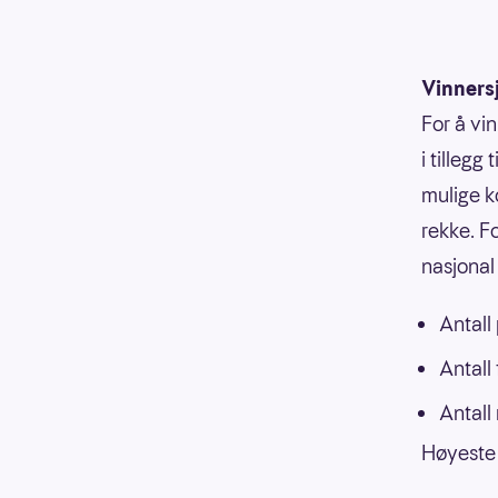
Vinners
For å vi
i tillegg
mulige k
rekke. F
nasjonal 
Antall
Antall
Antall
Høyeste 