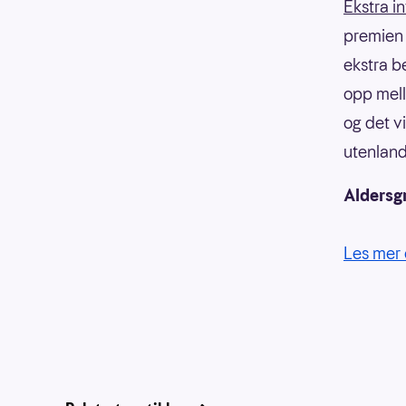
Ekstra i
premien f
ekstra b
opp mell
og det v
utenland
Aldersg
Les mer 