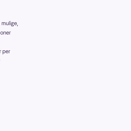
 mulige,
lioner
5
r per
r