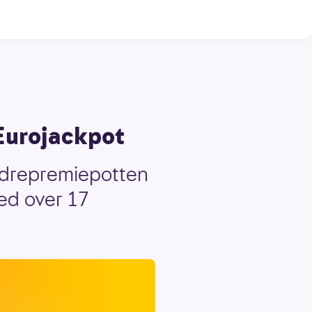
 Eurojackpot
andrepremiepotten
ed over 17