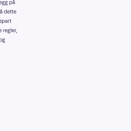
legg på
på dette
 spart
 regler,
 og