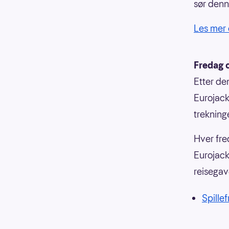
sør denn
Les mer 
Fredag o
Etter den
Eurojack
trekning
Hver fred
Eurojack
reisegav
Spillef