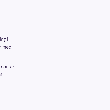
ing i
n med i
e norske
et