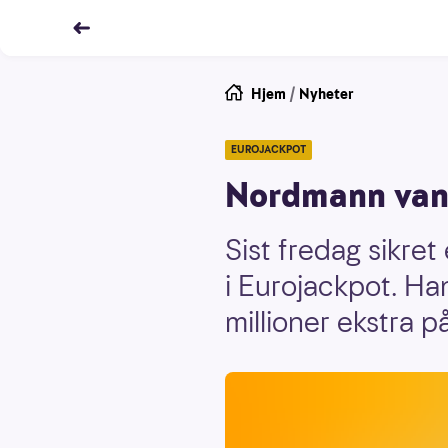
Hjem
/
Nyheter
EUROJACKPOT
Nordmann vant 
Sist fredag sikre
i Eurojackpot. H
millioner ekstra p