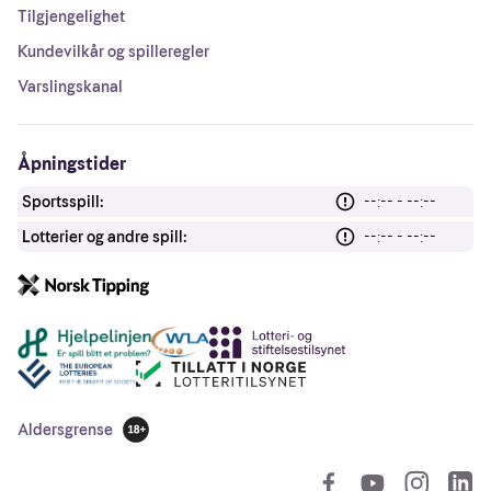
Tilgjengelighet
Kundevilkår og spilleregler
Varslingskanal
Åpningstider
Sportsspill:
--:-- - --:--
Lotterier og andre spill:
--:-- - --:--
Andre lenker
Aldersgrense
18 år