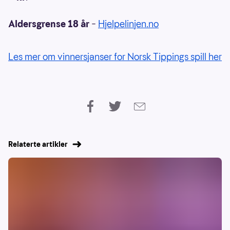
Aldersgrense 18 år
–
Hjelpelinjen.no
Les mer om vinnersjanser for Norsk Tippings spill her
Relaterte artikler