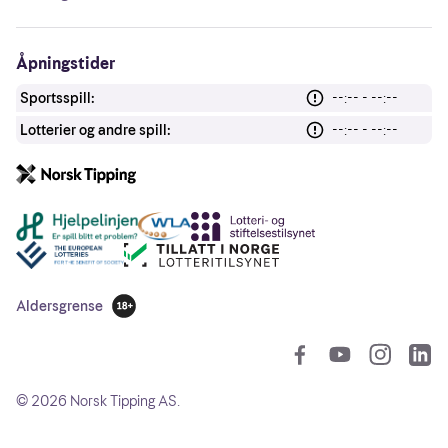
Åpningstider
Sportsspill:
--:-- - --:--
Lotterier og andre spill:
--:-- - --:--
Andre lenker
Aldersgrense
18 år
So
©
2026
Norsk Tipping AS.