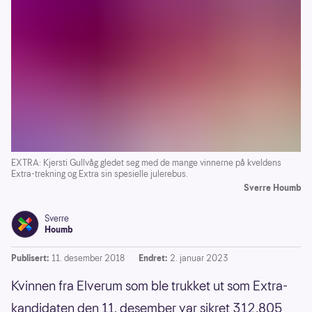
EXTRA: Kjersti Gullvåg gledet seg med de mange vinnerne på kveldens
Extra-trekning og Extra sin spesielle julerebus.
Sverre Houmb
Sverre
Houmb
Publisert:
11. desember 2018
Endret:
2. januar 2023
Kvinnen fra Elverum som ble trukket ut som Extra-
kandidaten den 11. desember var sikret 312.805