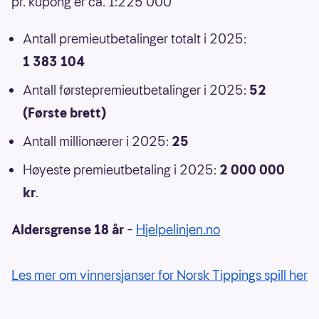
pr. kupong er ca. 1:225 000
Antall premieutbetalinger totalt i 2025:
1 383 104
Antall førstepremieutbetalinger i 2025:
52
(Første brett)
Antall millionærer i 2025:
25
Høyeste premieutbetaling i 2025:
2 000 000
kr
.
Aldersgrense 18 år
–
Hjelpelinjen.no
Les mer om vinnersjanser for Norsk Tippings spill her