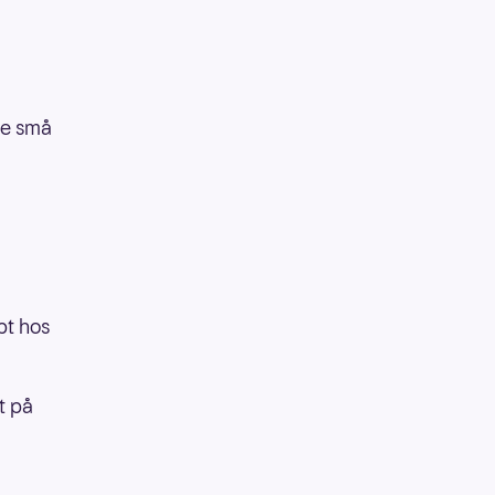
de små
pt hos
t på