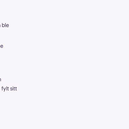
 ble
le
n
ylt sitt