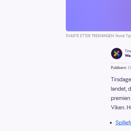
SVARTE ETTER TREKNINGEN: Norsk Tipping 
Tin
Was
Publisert:
1
Tirsdage
landet, 
premien 
Viken. H
Spillef