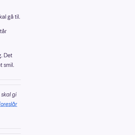
l gå til.
tår
g. Det
t smil.
 skal gi
foreslår