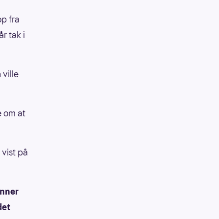
op fra
r tak i
ville
e om at
 vist på
enner
det