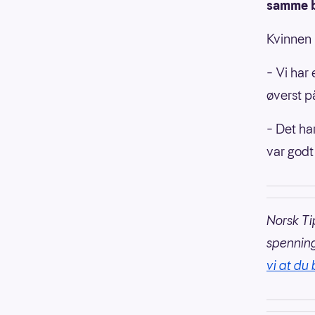
samme b
Kvinnen 
– Vi har 
øverst på
– Det har
var godt 
Norsk Ti
spennin
vi at du 