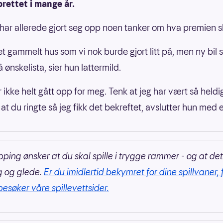
rettet i mange år.
har allerede gjort seg opp noen tanker om hva premien ska
et gammelt hus som vi nok burde gjort litt på, men ny bil s
 ønskelista, sier hun lattermild.
 ikke helt gått opp for meg. Tenk at jeg har vært så heldi
at du ringte så jeg fikk det bekreftet, avslutter hun med e
pping ønsker at du skal spille i trygge rammer - og at det
g og glede.
Er du imidlertid bekymret for dine spillvaner, 
besøker våre spillevettsider.