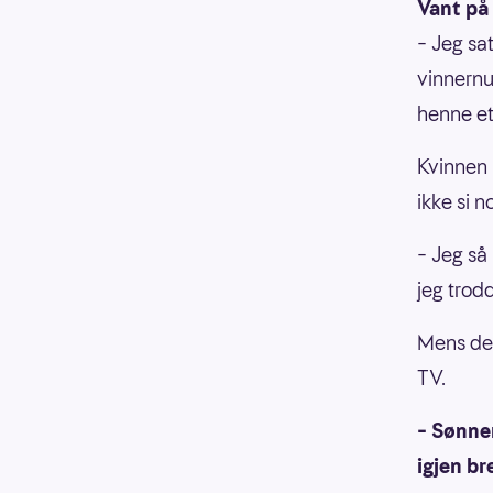
Vant på 
– Jeg sat
vinnernu
henne et
Kvinnen 
ikke si n
– Jeg så
jeg trod
Mens de 
TV.
– Sønne
igjen br