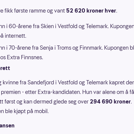
ere fikk første ramme og vant
52 620 kroner hver
.
n i 60-årene fra Skien i Vestfold og Telemark. Kupongen
å internett.
n i 70-årene fra Senja i Troms og Finnmark. Kupongen b
hos Extra Finnsnes.
rett
g kvinne fra Sandefjord i Vestfold og Telemark kapret de
 premien - etter Extra-kandidaten. Hun var alene om å få f
ett først og kan dermed glede seg over
294 690 kroner
.
 ble kjøpt på mobil.
jansen