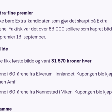
tra-fine premier
kke bare Extra-kandidaten som gjør det skarpt på Extra-
ene. Faktisk var det over 83 000 spillere som kapret bå
 premier 13. september.
ilde
re fikk første bilde og vant
31 570 kroner hver
.
nne i 60-årene fra Elverum i Innlandet. Kupongen ble kjø
en Amfi.
nne i 60-årene fra Nannestad i Viken. Kupongen ble kjøp
ramme