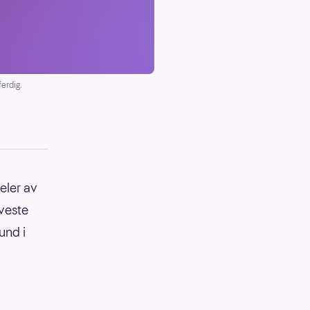
erdig.
eler av
eveste
und i