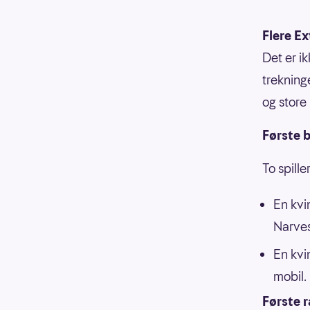
Flere Ex
Det er i
trekning
og store
Første b
To spille
En kvi
Narves
En kvi
mobil.
Første 