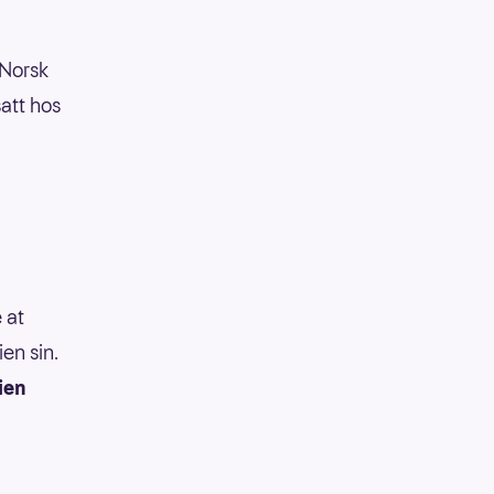
 Norsk
att hos
 at
en sin.
ien