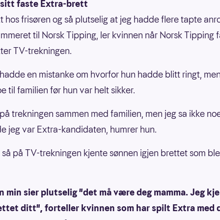
sitt faste Extra-brett
t hos frisøren og så plutselig at jeg hadde flere tapte anr
mmeret til Norsk Tipping, ler kvinnen når Norsk Tipping få
ter TV-trekningen.
hadde en mistanke om hvorfor hun hadde blitt ringt, men 
oe til familien før hun var helt sikker.
 på trekningen sammen med familien, men jeg sa ikke no
de jeg var Extra-kandidaten, humrer hun.
så på TV-trekningen kjente sønnen igjen brettet som ble
n min sier plutselig "det må være deg mamma. Jeg kj
ettet ditt", forteller kvinnen som har spilt Extra med 