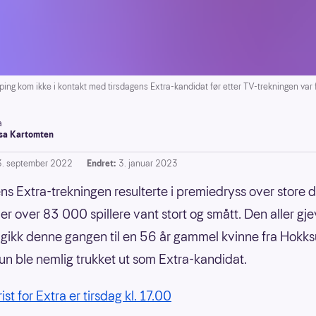
kom ikke i kontakt med tirsdagens Extra-kandidat før etter TV-trekningen var f
a
a Kartomten
3. september 2022
Endret:
3. januar 2023
ns Extra-trekningen resulterte i premiedryss over store d
der over 83 000 spillere vant stort og smått. Den aller gj
gikk denne gangen til en 56 år gammel kvinne fra Hokks
un ble nemlig trukket ut som Extra-kandidat.
rist for Extra er tirsdag kl. 17.00