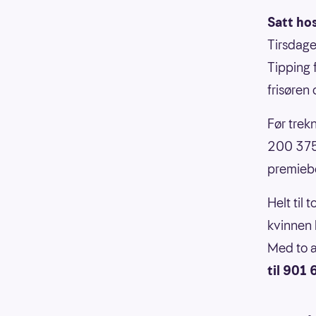
Satt hos
Tirsdage
Tipping 
frisøren
Før trek
200 375 
premiebe
Helt til 
kvinnen 
Med to av
til 901 