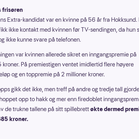
 frisøren
ns Extra-kandidat var en kvinne på 56 år fra Hokksund.
fikk ikke kontakt med kvinnen før TV-sendingen, da hun s
 og ikke kunne svare på telefonen.
ningen var kvinnen allerede sikret en inngangspremie på
kroner. På premiestigen ventet imidlertid flere høyere
løp og en toppremie på 2 millioner kroner.
topps gikk det ikke, men treff på andre og tredje tall gjorde
hoppet opp to hakk og mer enn firedoblet inngangspremi
 de trukne tallene på sitt spillebrett
økte dermed prem
685 kroner.