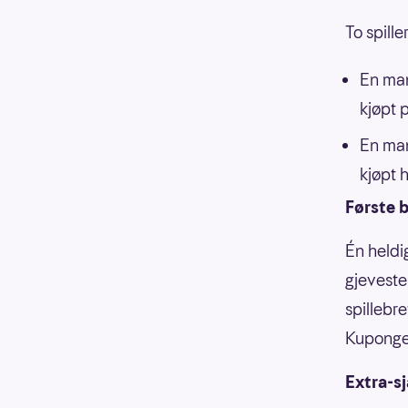
To spill
En man
kjøpt p
En man
kjøpt 
Første b
Én heldi
gjeveste
spillebr
Kupongen
Extra-s