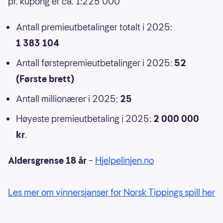
pr. kupong er ca. 1:225 000
Antall premieutbetalinger totalt i 2025:
1 383 104
Antall førstepremieutbetalinger i 2025:
52
(Første brett)
Antall millionærer i 2025:
25
Høyeste premieutbetaling i 2025:
2 000 000
kr
.
Aldersgrense 18 år
–
Hjelpelinjen.no
Les mer om vinnersjanser for Norsk Tippings spill her