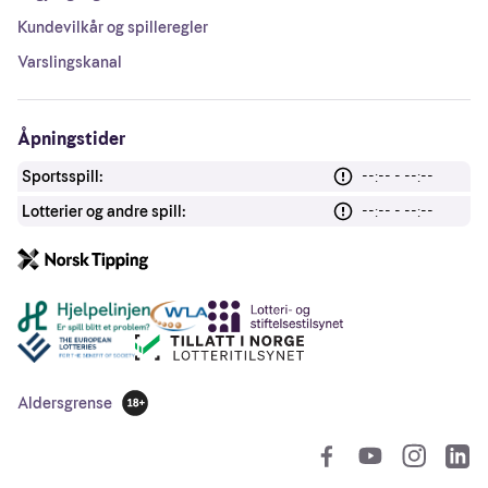
Kundevilkår og spilleregler
Varslingskanal
Åpningstider
Sportsspill:
--:-- - --:--
Lotterier og andre spill:
--:-- - --:--
Andre lenker
Aldersgrense
18 år
So