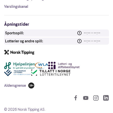
Varslingskanal
Åpningstider
Sportsspill:
--:-- - --:--
Lotterier og andre spill:
--:-- - --:--
Andre lenker
Aldersgrense
18 år
So
©
2026
Norsk Tipping AS.