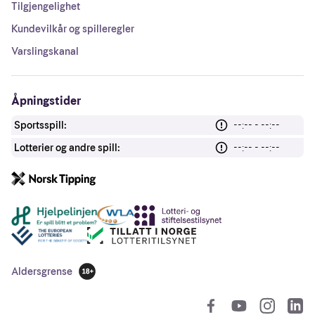
Tilgjengelighet
Kundevilkår og spilleregler
Varslingskanal
Åpningstider
Sportsspill:
--:-- - --:--
Lotterier og andre spill:
--:-- - --:--
Andre lenker
Aldersgrense
18 år