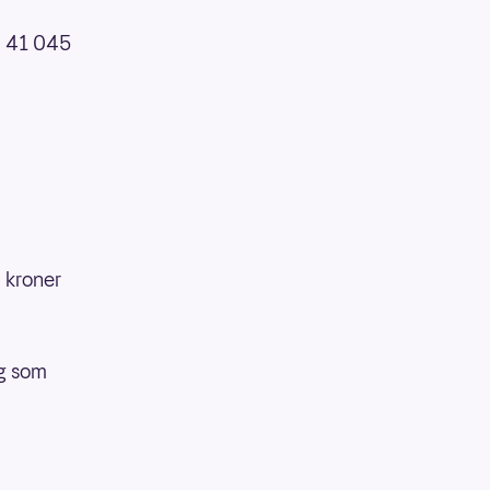
på 41 045
 kroner
ag som