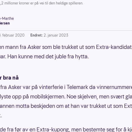
llioner kroner er på vei til den heldige spilleren.
-Marthe
ersen
8. februar 2020
Endret:
2. januar 2023
en mann fra Asker som ble trukket ut som Extra-kandidat
uar. Han kunne med det juble fra hytta.
er bra nå
ra Asker var på vinterferie i Telemark da vinnernumme
yste opp på mobilskjermen. Noe skjelven, men svært gl
nnen motta beskjeden om at han var trukket ut som Ext
.
e fra før av en Extra-kupong, men bestemte seg for å k