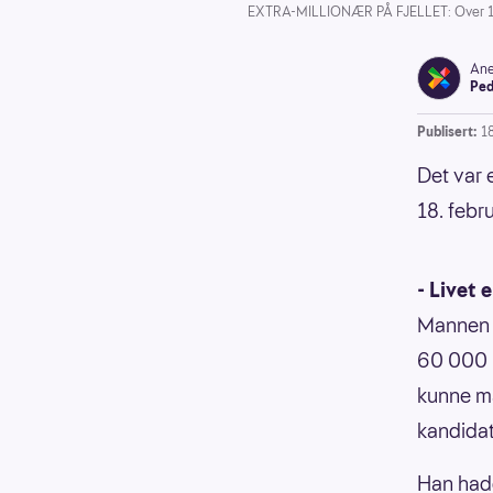
EXTRA-MILLIONÆR PÅ FJELLET: Over 1,2 mi
Ane
Ped
Publisert:
1
Det var 
18. febr
- Livet 
Mannen f
60 000 l
kunne ma
kandidat
Han hadd