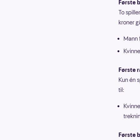
Første b
To spill
kroner går
Mann f
Kvinne
Første 
Kun én s
til:
Kvinne
trekni
Første b