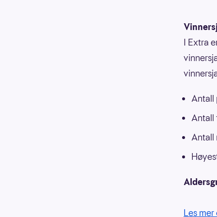
Vinners
I Extra e
vinnersja
vinnersj
Antall
Antall
Antall
Høyest
Aldersg
Les mer 