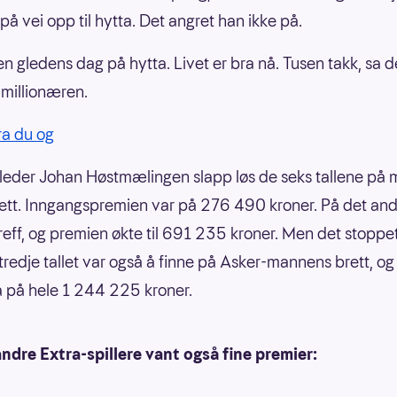
på vei opp til hytta. Det angret han ikke på.
 en gledens dag på hytta. Livet er bra nå. Tusen takk, sa 
millionæren.
ra du og
eder Johan Høstmælingen slapp løs de seks tallene på
ett. Inngangspremien var på 276 490 kroner. På det andr
treff, og premien økte til 691 235 kroner. Men det stoppet
 tredje tallet var også å finne på Asker-mannens brett, o
 på hele 1 244 225 kroner.
dre Extra-spillere vant også fine premier: