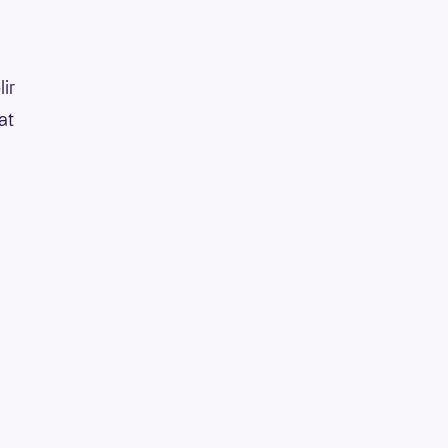
lir
at