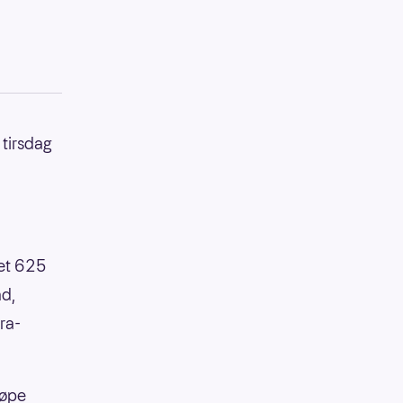
 tirsdag
ret 625
ad,
ra-
jøpe