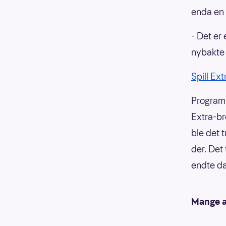
enda en 
- Det er
nybakte 
Spill Ext
Programl
Extra-br
ble det 
der. Det
endte da
Mange an