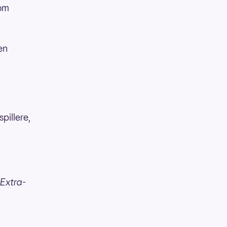
som
en
pillere,
 Extra-