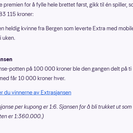
 premien for å fylle hele brettet først, gikk til én spiller, 
83 115 kroner:
en heldig kvinne fra Bergen som leverte Extra med mobil
 i uken.
ansen
nse-potten på 100 000 kroner ble den gangen delt på ti s
ed får 10 000 kroner hver.
er du vinnerne av Extrasjansen
janse per kupong er 1:6. Sjansen for å bli trukket ut som
ten er 1:360.000.)