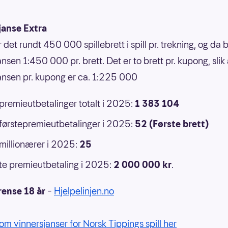
janse Extra
r det rundt 450 000 spillebrett i spill pr. trekning, og da b
nsen 1:450 000 pr. brett. Det er to brett pr. kupong, slik 
ansen pr. kupong er ca. 1:225 000
 premieutbetalinger totalt i 2025:
1 383 104
 førstepremieutbetalinger i 2025:
52 (Første brett)
 millionærer i 2025:
25
e premieutbetaling i 2025:
2 000 000
kr
.
rense 18 år
–
Hjelpelinjen.no
om vinnersjanser for Norsk Tippings spill her