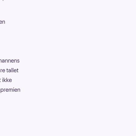
den
 mannens
e tallet
 ikke
g premien