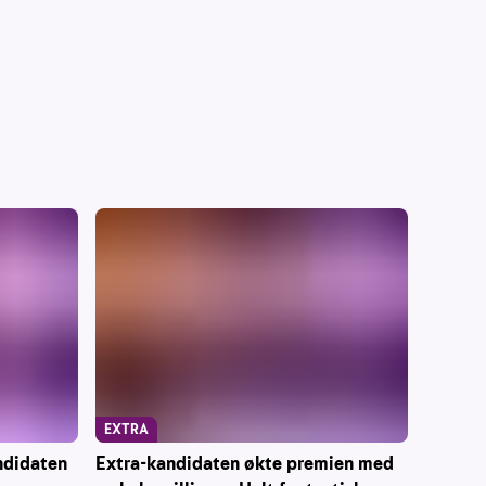
EXTRA
ndidaten
Extra-kandidaten økte premien med