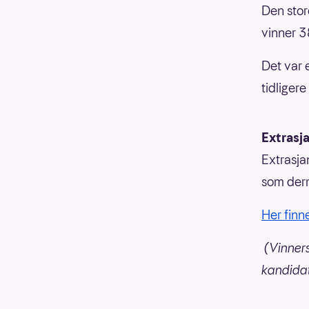
Den store
vinner 3
Det var 
tidligere
Extrasj
Extrasja
som derm
Her finn
(Vinners
kandida