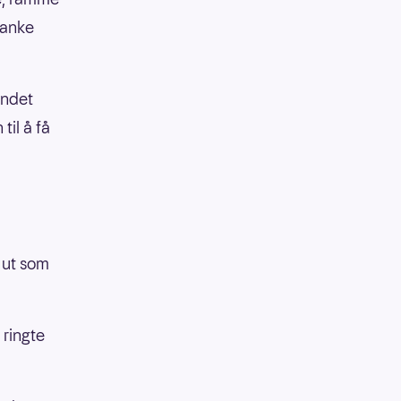
vanke
andet
til å få
t ut som
 ringte