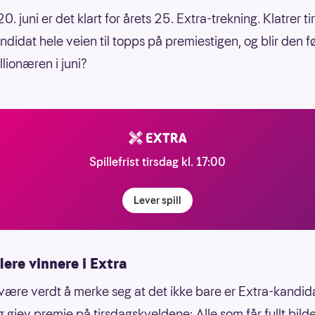
0. juni er det klart for årets 25. Extra-trekning. Klatrer t
ndidat hele veien til topps på premiestigen, og blir den f
llionæren i juni?
Spillefrist tirsdag kl. 17:00
Lever spill
flere vinnere i Extra
være verdt å merke seg at det ikke bare er Extra-kandi
eg gjev premie på tirsdagskveldene: Alle som får fullt bil