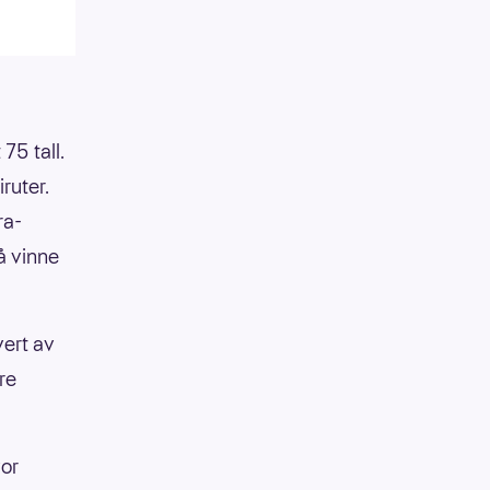
75 tall.
iruter.
ra-
 å vinne
vert av
re
vor