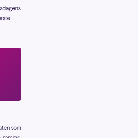
irsdagens
ørste
daten som
de, ramme