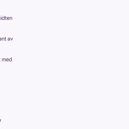
midten
kant av
tt med
7