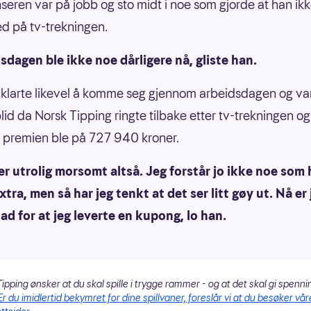
seren var på jobb og sto midt i noe som gjorde at han ik
 på tv-trekningen.
sdagen ble ikke noe dårligere nå, gliste han.
larte likevel å komme seg gjennom arbeidsdagen og var
lid da Norsk Tipping ringte tilbake etter tv-trekningen o
 premien ble på 727 940 kroner.
er utrolig morsomt altså. Jeg forstår jo ikke noe som 
Extra, men så har jeg tenkt at det ser litt gøy ut. Nå er 
lad for at jeg leverte en kupong, lo han.
ipping ønsker at du skal spille i trygge rammer - og at det skal gi spenni
Er du imidlertid bekymret for dine spillvaner, foreslår vi at du besøker vår