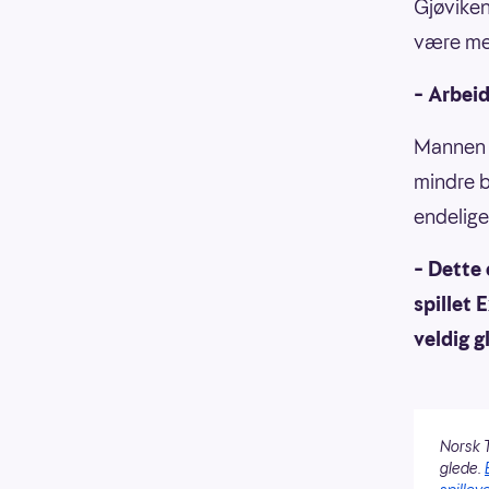
Gjøviken
være med
– Arbeid
Mannen k
mindre b
endelige
– Dette 
spillet 
veldig g
Norsk T
glede.