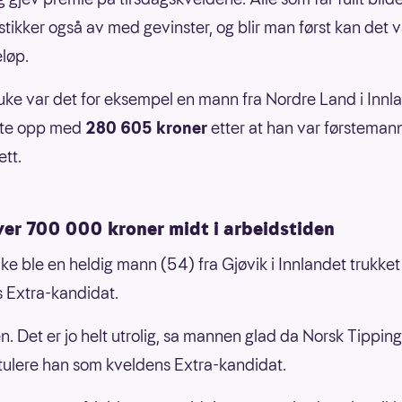
 stikker også av med gevinster, og blir man først kan det 
eløp.
e uke var det for eksempel en mann fra Nordre Land i Innl
te opp med
280 605 kroner
etter at han var førstemann 
ett.
ver 700 000 kroner midt i arbeidstiden
uke ble en heldig mann (54) fra Gjøvik i Innlandet trukke
 Extra-kandidat.
n. Det er jo helt utrolig, sa mannen glad da Norsk Tipping
atulere han som kveldens Extra-kandidat.