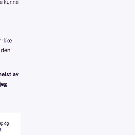
ke kunne
 ikke
g den
helst av
jeg
ng og
e