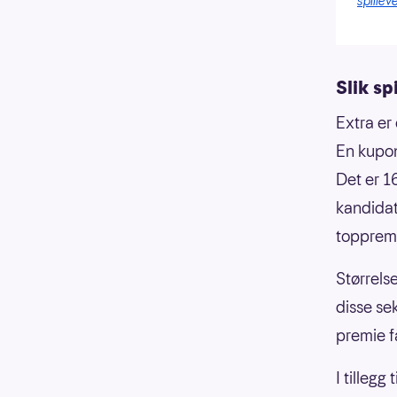
spilleve
Slik sp
Extra er 
En kupong
Det er 1
kandidat 
toppremi
Størrels
disse sek
premie 
I tillegg