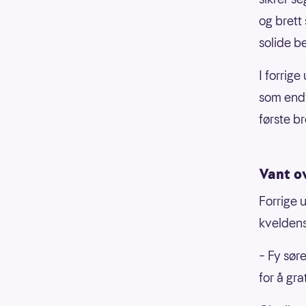
og brett
solide b
I forrig
som end
første br
Vant o
Forrige 
kveldens
– Fy søre
for å gr