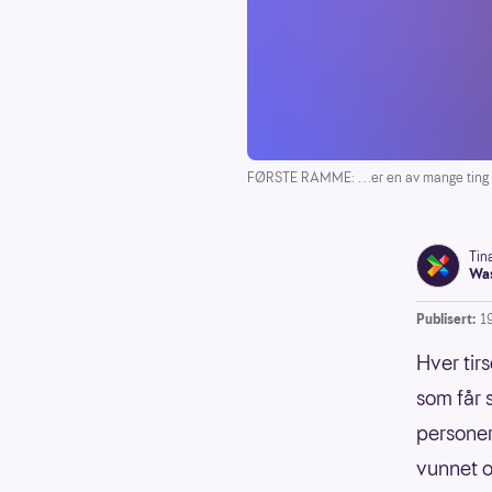
FØRSTE RAMME: …er en av mange ting s
Tin
Was
Publisert:
1
Hver tirs
som får s
personer
vunnet ov