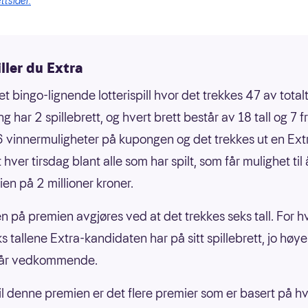
ttsider.
iller du Extra
et bingo-lignende lotterispill hvor det trekkes 47 av totalt 
 har 2 spillebrett, og hvert brett består av 18 tall og 7 fr
6 vinnermuligheter på kupongen og det trekkes ut en Ext
hver tirsdag blant alle som har spilt, som får mulighet til
en på 2 millioner kroner.
en på premien avgjøres ved at det trekkes seks tall. For h
s tallene Extra-kandidaten har på sitt spillebrett, jo høye
får vedkommende.
 til denne premien er det flere premier som er basert på h