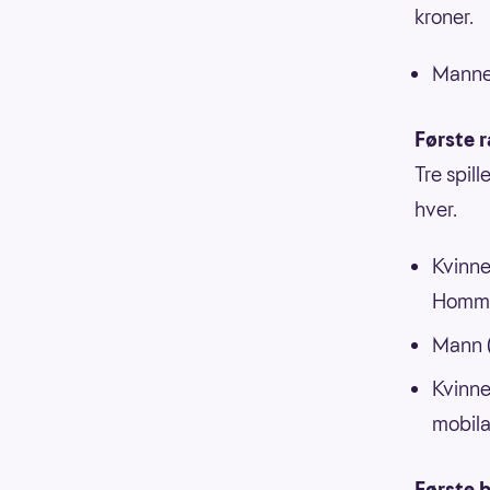
kroner.
Mannen
Første 
Tre spil
hver.
Kvinne
Homme
Mann (
Kvinne
mobil
Første b