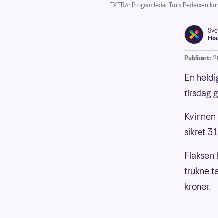
EXTRA: Programleder Truls Pedersen kun
Sve
Ho
Publisert:
2
En heldi
tirsdag 
Kvinnen 
sikret 3
Flaksen h
trukne t
kroner.