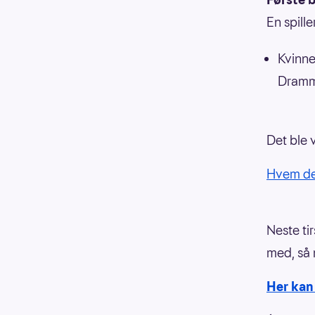
En spill
Kvinne
Dramm
Det ble 
Hvem de 
Neste ti
med, så m
Her kan 