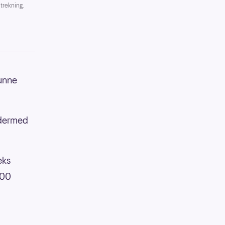
trekning.
kunne
 dermed
eks
000