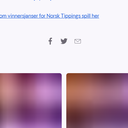
om vinnersjanser for Norsk Tippings spill her