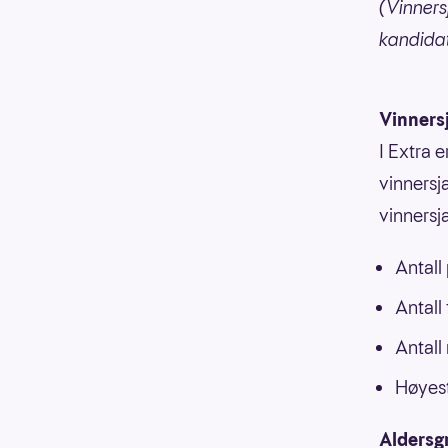
(Vinners
kandida
Vinners
I Extra e
vinnersja
vinnersj
Antall
Antall
Antall
Høyest
Aldersg