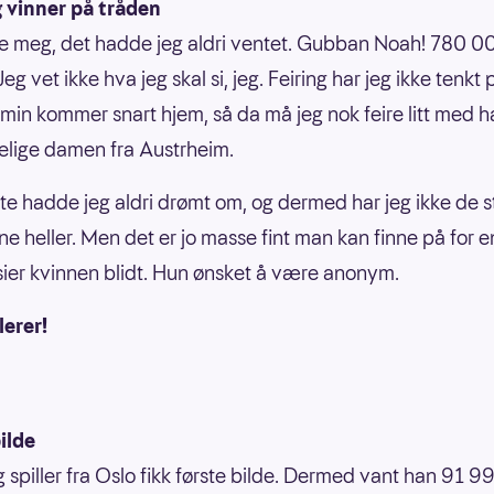
 vinner på tråden
pe meg, det hadde jeg aldri ventet. Gubban Noah! 780 0
eg vet ikke hva jeg skal si, jeg. Feiring har jeg ikke tenkt
in kommer snart hjem, så da må jeg nok feire litt med h
elige damen fra Austrheim.
tte hadde jeg aldri drømt om, og dermed har jeg ikke de s
 heller. Men det er jo masse fint man kan finne på for en
sier kvinnen blidt. Hun ønsket å være anonym.
lerer!
ilde
g spiller fra Oslo fikk første bilde. Dermed vant han 91 9