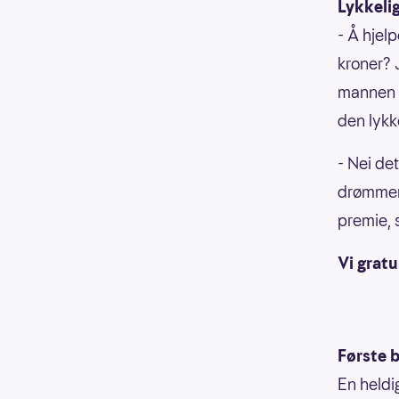
Lykkelig
- Å hjel
kroner? J
mannen m
den lykk
- Nei de
drømmene
premie, 
Vi gratu
Første b
En heldi