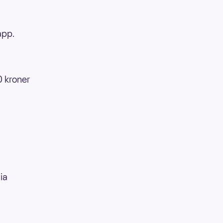
app.
0 kroner
ia