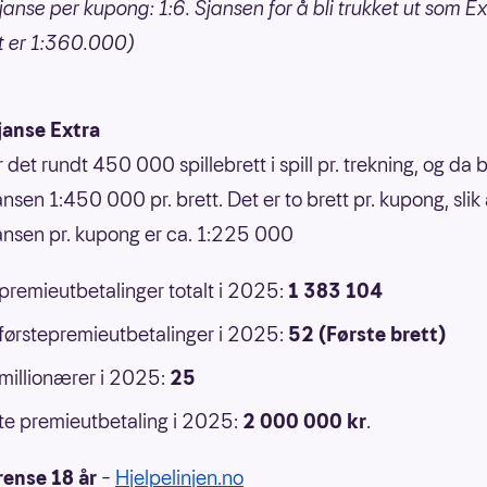
janse per kupong: 1:6. Sjansen for å bli trukket ut som Ex
t er 1:360.000)
janse Extra
r det rundt 450 000 spillebrett i spill pr. trekning, og da b
nsen 1:450 000 pr. brett. Det er to brett pr. kupong, slik 
ansen pr. kupong er ca. 1:225 000
 premieutbetalinger totalt i 2025:
1 383 104
 førstepremieutbetalinger i 2025:
52 (Første brett)
 millionærer i 2025:
25
e premieutbetaling i 2025:
2 000 000
kr
.
rense 18 år
–
Hjelpelinjen.no