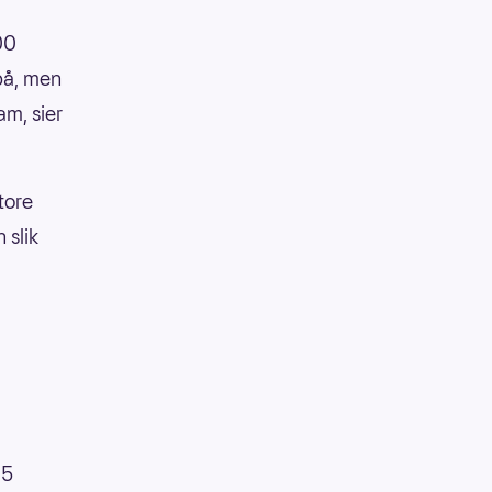
00
 på, men
am, sier
tore
 slik
95