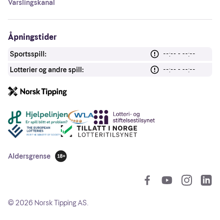
Varslingskanal
Åpningstider
Sportsspill:
--:-- - --:--
Lotterier og andre spill:
--:-- - --:--
Andre lenker
Aldersgrense
18 år
So
©
2026
Norsk Tipping AS.