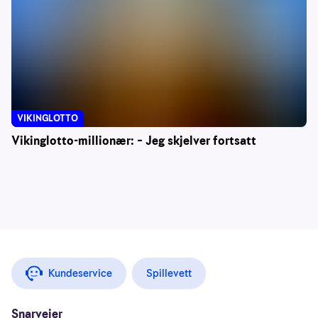
VIKINGLOTTO
Vikinglotto-millionær: – Jeg skjelver fortsatt
Kundeservice
Spillevett
Snarveier