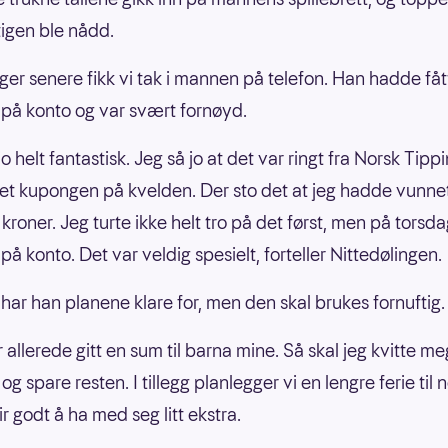
igen ble nådd.
er senere fikk vi tak i mannen på telefon. Han hadde fåt
på konto og var svært fornøyd.
jo helt fantastisk. Jeg så jo at det var ringt fra Norsk Tippi
ket kupongen på kvelden. Der sto det at jeg hadde vunnet
r kroner. Jeg turte ikke helt tro på det først, men på tors
å konto. Det var veldig spesielt, forteller Nittedølingen.
har han planene klare for, men den skal brukes fornuftig.
r allerede gitt en sum til barna mine. Så skal jeg kvitte 
d, og spare resten. I tillegg planlegger vi en lengre ferie til 
ir godt å ha med seg litt ekstra.