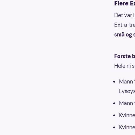
Flere E
Det var 
Extra-tr
små og s
Første b
Hele ni 
Mann f
Lysøy
Mann f
Kvinne
Kvinne