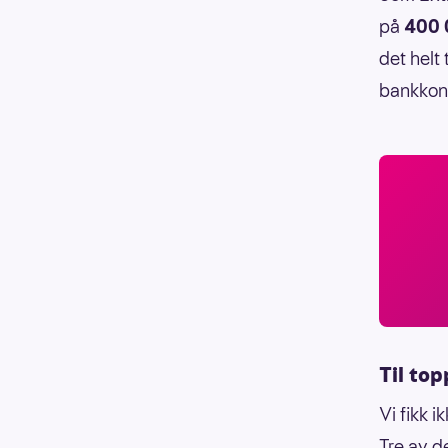
på
400 
det helt
bankkon
Til top
Vi fikk i
Tre av d