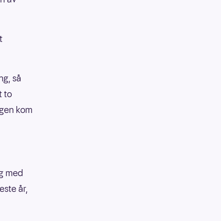
t
ng, så
 to
dagen kom
meg med
neste år,