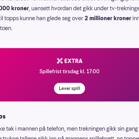
000 kroner
, uansett hvordan det gikk under tv-trekning
 til topps kunne han glede seg over
2 millioner kroner
in
toen.
Spillefrist tirsdag kl. 17:00
Lever spill
ps
kke tak i mannen på telefon, men trekningen gikk sin gang 
e trukne tallene gikk inn på mannens spillebrett, og topp