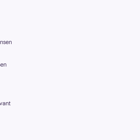
ensen
sen
 vant