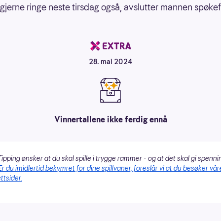
gjerne ringe neste tirsdag også, avslutter mannen spøkefu
28. mai 2024
Vinnertallene ikke ferdig ennå
ipping ønsker at du skal spille i trygge rammer - og at det skal gi spenni
Er du imidlertid bekymret for dine spillvaner, foreslår vi at du besøker vår
ttsider.