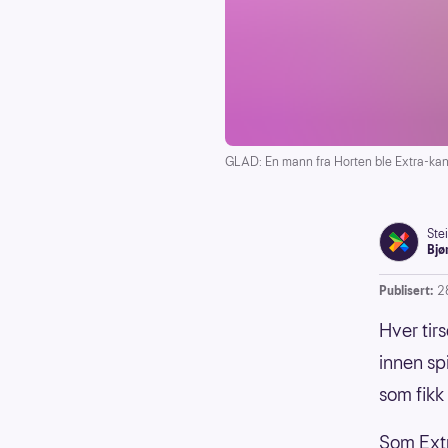
GLAD: En mann fra Horten ble Extra-kand
Ste
Bjø
Publisert:
2
Hver tirs
innen sp
som fikk 
Som Extr