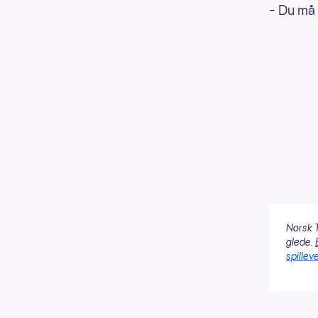
– Du må 
Norsk T
glede.
spilleve