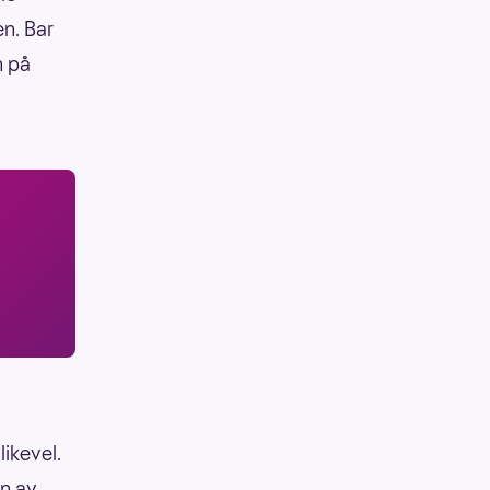
en. Bar
n på
likevel.
en av