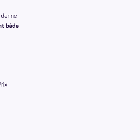
t denne
nt både
rix