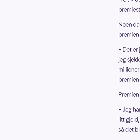
premiest
Noen dag
premien 
– Det er 
jeg sjek
millione
premien p
Premien 
– Jeg ha
litt gjel
så det bl