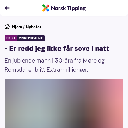
Hjem
/
Nyheter
EXTRA
VINNERHISTORIE
- Er redd jeg ikke får sove i natt
En jublende mann i 30-åra fra Møre og
Romsdal er blitt Extra-millionær.