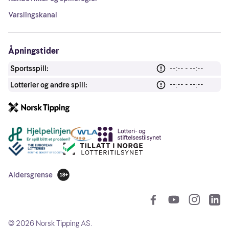
Varslingskanal
Åpningstider
Sportsspill:
--:-- - --:--
Lotterier og andre spill:
--:-- - --:--
Andre lenker
Aldersgrense
18 år
So
©
2026
Norsk Tipping AS.