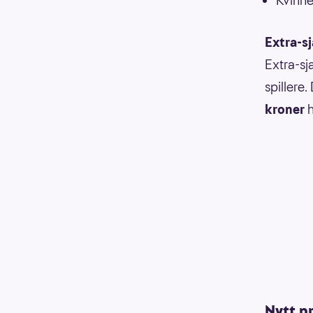
Kvinne
Extra-s
Extra-sj
spillere
kroner
h
Nytt p