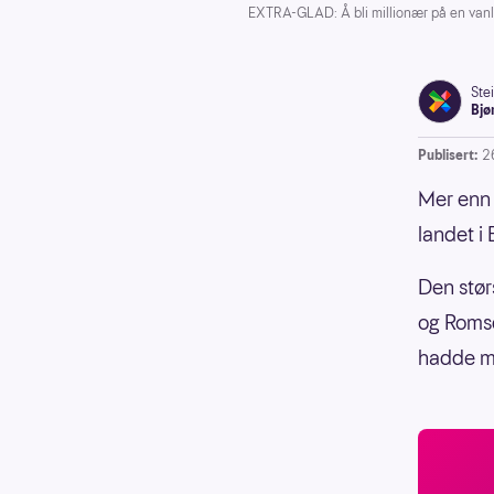
EXTRA-GLAD: Å bli millionær på en vanli
Ste
Bjø
Publisert:
2
Mer enn 
landet i
Den stør
og Romsd
hadde me