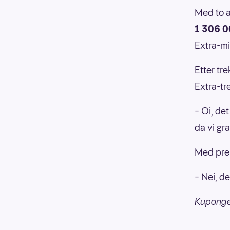
Med to a
1 306 0
Extra-mi
Etter tr
Extra-tr
– Oi, de
da vi gr
Med prem
– Nei, de
Kupongen