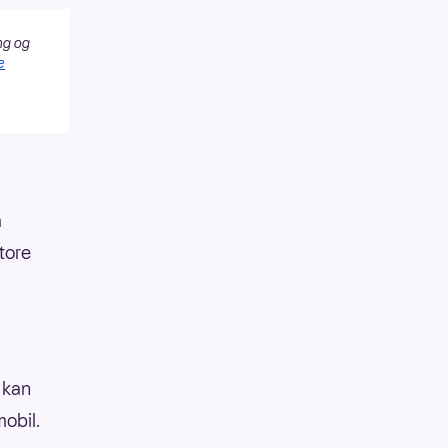
ng og
e
å
tore
 kan
mobil.