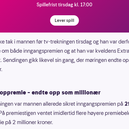
Spillefrist tirsdag kl. 17:00
Lever spill
kke tak i mannen før tv-trekningen tirsdag og han var derf
 om både inngangspremien og at han var kveldens Extr
. Sendingen gikk likevel sin gang, der møringen endte o
r.
toppremie – endte opp som millionær
ningen var mannen allerede sikret inngangspremien på
2
På premiestigen ventet imidlertid flere høyere premiebe
e på 2 millioner kroner.