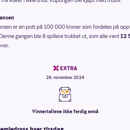
 fra Asker i Akershus. Kupongen ble kjøpt med mobil.
jansen
ansen er en pott på 100 000 kroner som fordeles på oppt
. Denne gangen ble 8 spillere trukket ut, som alle vant
12 
ver.
26. november 2024
Vinnertallene ikke ferdig ennå
remiedryss hver tirsdag