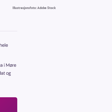
Illustrasjonsfoto: Adobe Stock
 hele
a i Møre
dat og