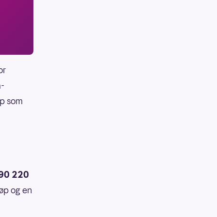
or
a-
pp som
90 220
løp og en