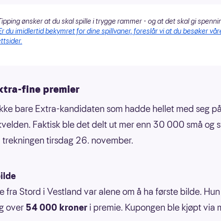
ipping ønsker at du skal spille i trygge rammer - og at det skal gi spenni
Er du imidlertid bekymret for dine spillvaner, foreslår vi at du besøker vår
ttsider.
xtra-fine premier
ikke bare Extra-kandidaten som hadde hellet med seg p
kvelden. Faktisk ble det delt ut mer enn 30 000 små og s
i trekningen tirsdag 26. november.
ilde
e fra Stord i Vestland var alene om å ha første bilde. Hun
g over
54 000 kroner
i premie. Kupongen ble kjøpt via 