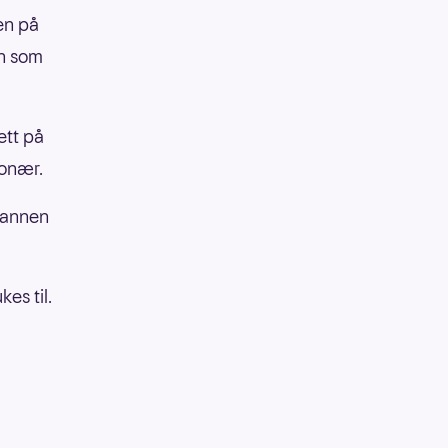
en på
en som
ett på
ionær.
 mannen
es til.