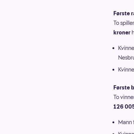
Første 
To spill
kroner
h
Kvinne
Nesbr
Kvinne
Første b
To vinne
126 005
Mann f