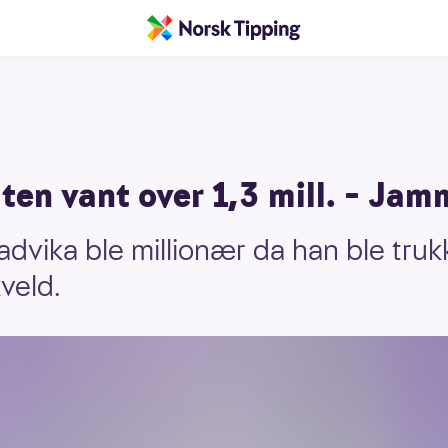
en vant over 1,3 mill. – Jam
dvika ble millionær da han ble truk
veld.