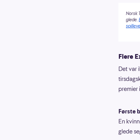
Norsk T
glede.
spilleve
Flere E
Det var 
tirsdags
premier 
Første b
En kvinn
glede se