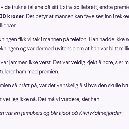
v de trukne tallene på sitt Extra-spillebrett, endte premi
00 kroner
. Det betyr at mannen kan føye seg inn i rekk
llionær.
ekningen fikk vi tak i mannen på telefon. Han hadde ikke s
ekningen og var dermed uvitende om at han var blitt mill
t var jammen ikke verst. Det var veldig kjekt å høre, sier
atulerer ham med premien.
ien så brått på, var det vanskelig å si hva den skulle bruk
t vet jeg ikke nå. Det må vi vurdere, sier han
 var en femukers og ble kjøpt på Kiwi Malmefjorden.