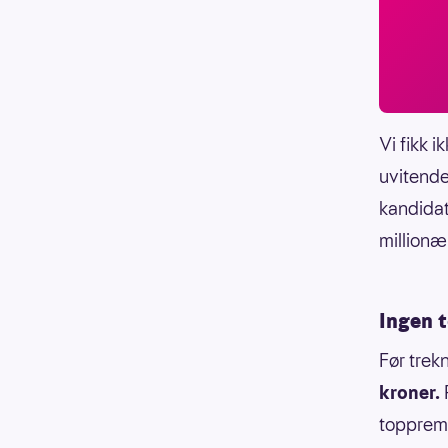
Vi fikk i
uvitende
kandidat
millionæ
Ingen 
Før trek
kroner.
toppremi