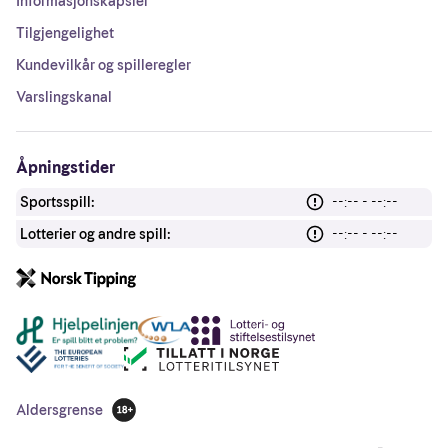
Informasjonskapsler
Tilgjengelighet
Kundevilkår og spilleregler
Varslingskanal
Åpningstider
Sportsspill:
--:-- - --:--
Lotterier og andre spill:
--:-- - --:--
Andre lenker
Aldersgrense
18 år