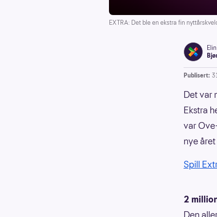
EXTRA: Det ble en ekstra fin nyttårskveld
Elin
Bjø
Publisert:
3
Det var m
Ekstra h
var Ove-
nye året
Spill Ext
2 millio
Den alle