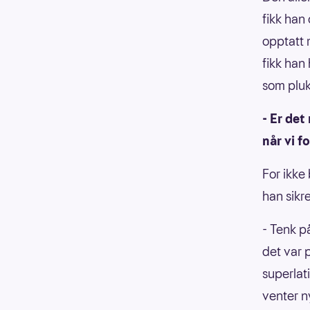
fikk han
opptatt 
fikk han
som pluk
- Er det
når vi f
For ikke
han sikr
- Tenk p
det var p
superlat
venter n