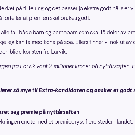
dekket på til feiring og det passer jo ekstra godt nå, sier 
 forteller at premien skal brukes godt.
 i alle fall både barn og barnebarn som skal få deler av pr
je jeg kan ta med kona på spa. Ellers finner vi nok ut av 
 den blide koristen fra Larvik.
gen fra Larvik vant 2 millioner kroner på nyttårsaften. F
lerer så mye til Extra-kandidaten og ønsker et godt n
kret seg premie på nyttårsaften
ekningen endte med et premiedryss flere steder i landet.