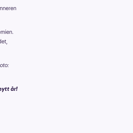
vinneren
emien.
det,
oto:
ytt år!