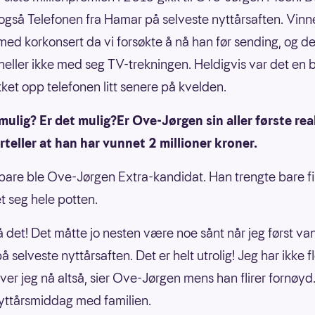
 også Telefonen fra Hamar på selveste nyttårsaften. Vinn
med korkonsert da vi forsøkte å nå han før sending, og 
 heller ikke med seg TV-trekningen. Heldigvis var det en b
ket opp telefonen litt senere på kvelden.
 mulig? Er det mulig?Er Ove-Jørgen sin aller første re
orteller at han har vunnet 2 millioner kroner.
 bare ble Ove-Jørgen Extra-kandidat. Han trengte bare fire
et seg hele potten.
å det! Det måtte jo nesten være noe sånt når jeg først van
å selveste nyttårsaften. Det er helt utrolig! Jeg har ikke f
iver jeg nå altså, sier Ove-Jørgen mens han flirer fornøyd
yttårsmiddag med familien.