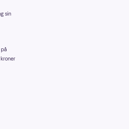
g sin
 på
 kroner