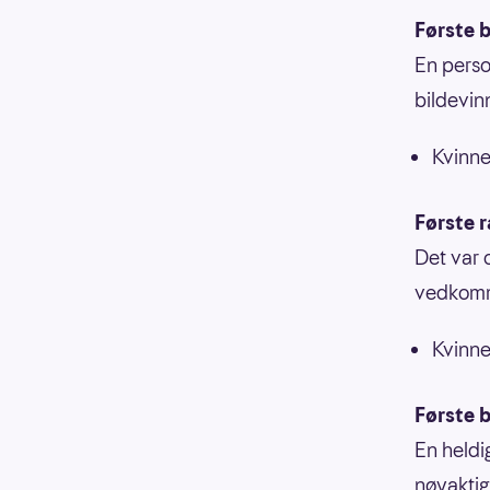
Første b
En person
bildevin
Kvinne
Første 
Det var 
vedkomme
Kvinne
Første b
En heldi
nøyaktig