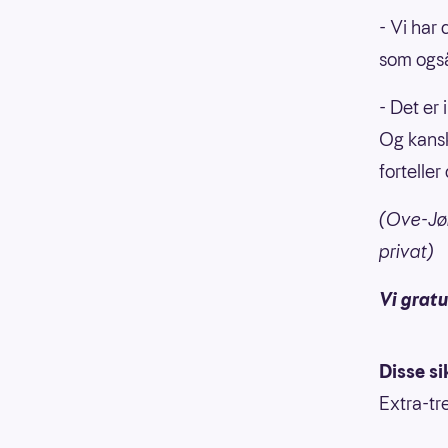
- Vi har 
som også
- Det er
Og kansk
forteller
(Ove-Jør
privat)
Vi gratu
Disse si
Extra-tr