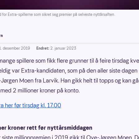
 for Extra-spillerne som sikret seg premier på selveste nyttårsaften.
rn
1. desember 2019
Endret:
2. januar 2023
ange spillere som fikk flere grunner til å feire tirsdag kve
eldig var Extra-kandidaten, som på den aller siste dagen
Jørgen Moen fra Larvik. Han gikk helt til topps og kan gå 
 med 2 millioner kroner på konto.
ra her før tirsdag kl. 17.00
ner kroner rett før nyttårsmiddagen
r siste millionpremien i 2019 gikk til Ove-Jørgen Moen.