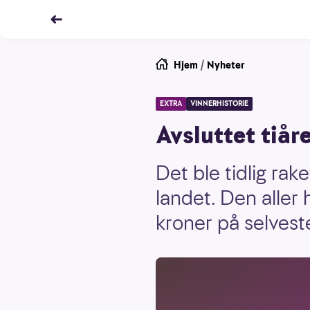
Hjem
/
Nyheter
EXTRA
VINNERHISTORIE
Avsluttet tiår
Det ble tidlig rak
landet. Den aller h
kroner på selvest