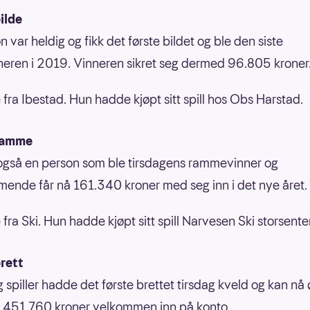
ilde
 var heldig og fikk det første bildet og ble den siste
neren i 2019. Vinneren sikret seg dermed 96.805 kroner
 fra Ibestad. Hun hadde kjøpt sitt spill hos Obs Harstad.
ramme
også en person som ble tirsdagens rammevinner og
nde får nå 161.340 kroner med seg inn i det nye året.
 fra Ski. Hun hadde kjøpt sitt spill Narvesen Ski storsenter
rett
g spiller hadde det første brettet tirsdag kveld og kan nå
 451.760 kroner velkommen inn på konto.