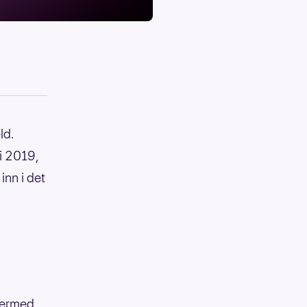
ld.
 i 2019,
inn i det
 Dermed