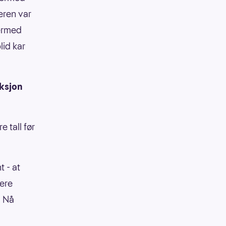
eren var
dermed
lid kar
aksjon
 tall før
t - at
lere
. Nå