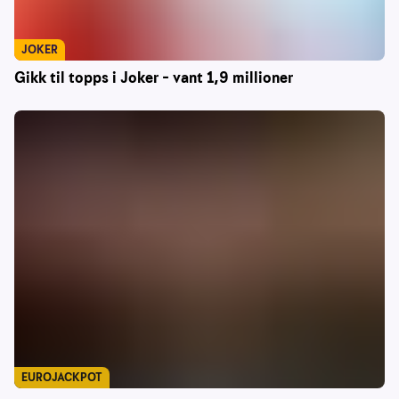
JOKER
Gikk til topps i Joker – vant 1,9 millioner
EUROJACKPOT