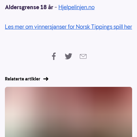
Aldersgrense 18 år
–
Hjelpelinjen.no
Les mer om vinnersjanser for Norsk Tippings spill her
Relaterte artikler