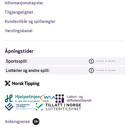
Informasjonskapsler
Tilgjengelighet
Kundevilkår og spilleregler
Varslingskanal
Åpningstider
Sportsspill:
--:-- - --:--
Lotterier og andre spill:
--:-- - --:--
Andre lenker
Aldersgrense
18 år