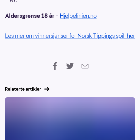
Aldersgrense 18 år
–
Hjelpelinjen.no
Les mer om vinnersjanser for Norsk Tippings spill her
Relaterte artikler