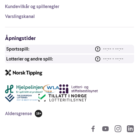
Kundevilkår og spilleregler
Varslingskanal
Åpningstider
Sportsspill:
--:-- - --:--
Lotterier og andre spill:
--:-- - --:--
Andre lenker
Aldersgrense
18 år
So