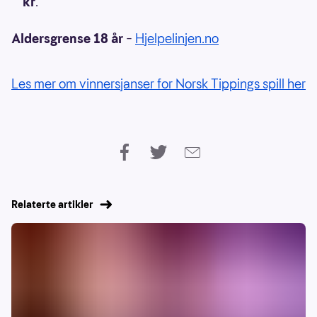
kr
.
Aldersgrense 18 år
–
Hjelpelinjen.no
Les mer om vinnersjanser for Norsk Tippings spill her
Relaterte artikler