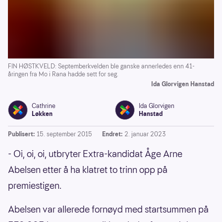
FIN HØSTKVELD: Septemberkvelden ble ganske annerledes enn 41-
åringen fra Mo i Rana hadde sett for seg.
Ida Glorvigen Hanstad
Cathrine
Ida Glorvigen
Løkken
Hanstad
Publisert:
15. september 2015
Endret:
2. januar 2023
- Oi, oi, oi, utbryter Extra-kandidat Åge Arne
Abelsen etter å ha klatret to trinn opp på
premiestigen.
Abelsen var allerede fornøyd med startsummen på