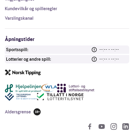
Kundevilkår og spilleregler
Varslingskanal
Åpningstider
Sportsspill:
--:-- - --:--
Lotterier og andre spill:
--:-- - --:--
Andre lenker
Aldersgrense
18 år
So