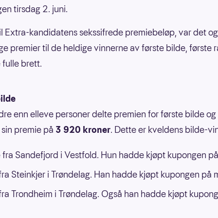
gen tirsdag 2. juni.
g til Extra-kandidatens sekssifrede premiebeløp, var det o
ge premier til de heldige vinnerne av første bilde, første
 fulle brett.
ilde
dre enn elleve personer delte premien for første bilde og 
 sin premie på
3 920 kroner
. Dette er kveldens bilde-vi
 fra Sandefjord i Vestfold. Hun hadde kjøpt kupongen på
ra Steinkjer i Trøndelag. Han hadde kjøpt kupongen på m
ra Trondheim i Trøndelag. Også han hadde kjøpt kupon