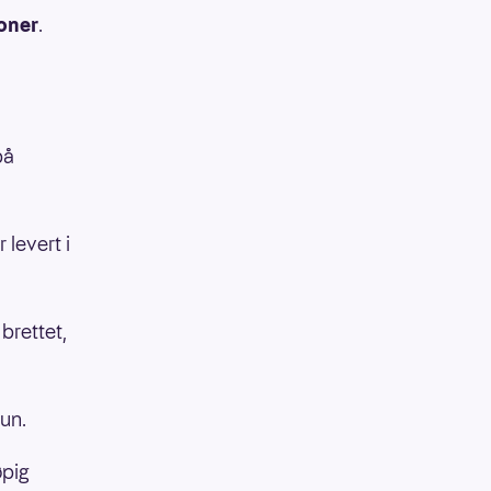
oner
.
på
 levert i
brettet,
hun.
øpig