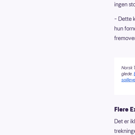
ingen st
– Dette 
hun fornø
fremover
Norsk T
glede.
spilleve
Flere E
Det er i
trekning