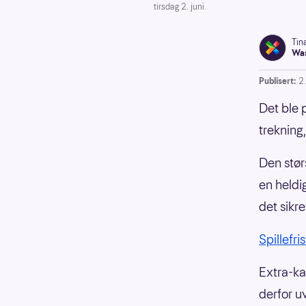
tirsdag 2. juni.
Tin
Was
Publisert:
2
Det ble 
trekning
Den stør
en heldi
det sikr
Spillefri
Extra-kan
derfor u