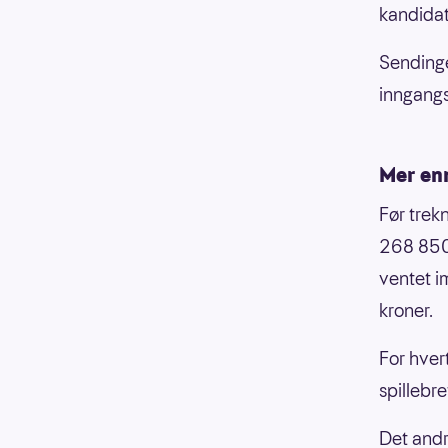
kandidat
Sendinge
inngang
Mer en
Før trek
268 850 
ventet i
kroner.
For hver
spillebre
Det andr