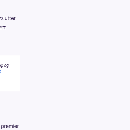
slutter
ett
ng og
e
e premier