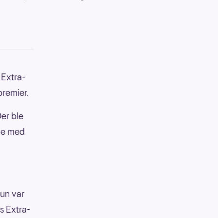
 Extra-
premier.
Der ble
dde med
hun var
s Extra-