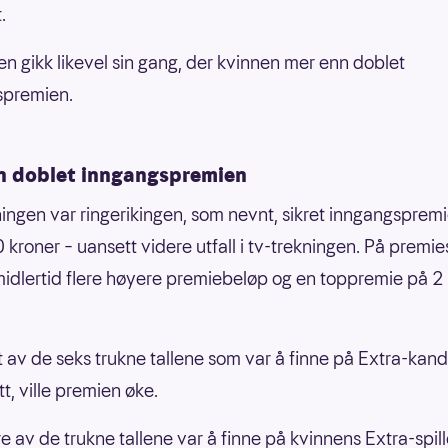
.
n gikk likevel sin gang, der kvinnen mer enn doblet
spremien.
n doblet inngangspremien
ningen var ringerikingen, som nevnt, sikret inngangsprem
kroner – uansett videre utfall i tv-trekningen. På premie
midlertid flere høyere premiebeløp og en toppremie på 2 
t av de seks trukne tallene som var å finne på Extra-kan
tt, ville premien øke.
e av de trukne tallene var å finne på kvinnens Extra-spill