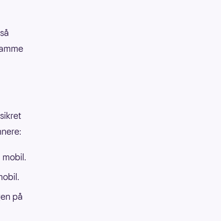
gså
 ramme
sikret
nnere:
 mobil.
obil.
gen på