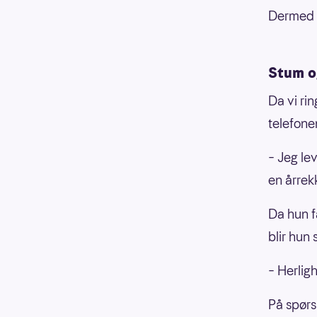
Dermed h
Stum o
Da vi ri
telefone
– Jeg lev
en årrek
Da hun f
blir hun 
– Herligh
På spørs