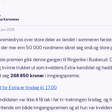
a
a Kartomten
. juni 2026
premiedryss over store deler av landet i sommeren første
, der mer enn 50 000 nordmenn sikret seg små og store 
ste premien gikk denne gangen til Ringerike i Buskerud. 
g kvinne trukket ut som kveldens Extra-kandidat og ha
et seg
268 850 kroner
i inngangspremie.
st for Extra er tirsdag kl. 17.00
didaten var ikke å få tak i før tv-trekningen tirsdag, og 
vitende om både inngangspremien og at hun var kvelden