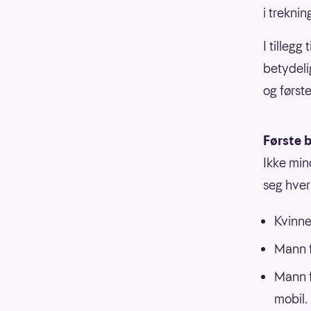
i treknin
I tilleg
betydeli
og første
Første b
Ikke min
seg hver
Kvinne
Mann f
Mann f
mobil.