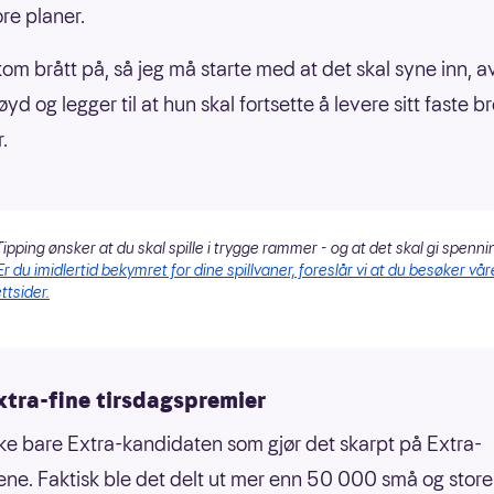
ore planer.
kom brått på, så jeg må starte med at det skal syne inn, av
yd og legger til at hun skal fortsette å levere sitt faste br
.
ipping ønsker at du skal spille i trygge rammer - og at det skal gi spenni
Er du imidlertid bekymret for dine spillvaner, foreslår vi at du besøker vår
ttsider.
xtra-fine tirsdagspremier
kke bare Extra-kandidaten som gjør det skarpt på Extra-
ene. Faktisk ble det delt ut mer enn 50 000 små og stor