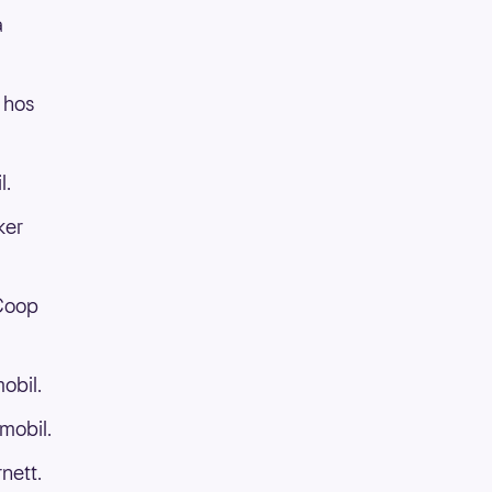
å
 hos
l.
ker
 Coop
obil.
mobil.
nett.