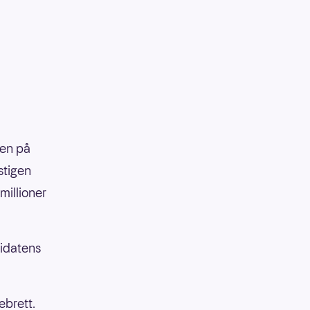
ien på
stigen
millioner
didatens
ebrett.