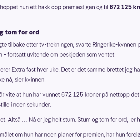
oppet hun ett hakk opp premiestigen og til
672 125 kr
g tom for ord
ngte tilbake etter tv-trekningen, svarte Ringerike-kvnnen 
n – fortsatt uvitende om beskjeden som ventet.
erer Extra fast hver uke. Det er det samme brettet jeg har
ke nå, sier kvinnen.
år vite at hun har vunnet 672 125 kroner på nettopp det 
stille i noen sekunder.
et. Altså … Nå er jeg helt stum. Stum og tom for ord, ler 
målet om hun har noen planer for premien, har hun forel