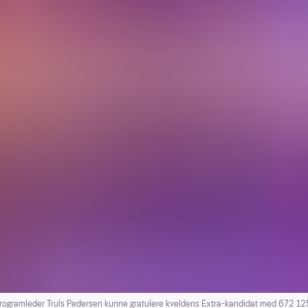
mleder Truls Pedersen kunne gratulere kveldens Extra-kandidat med 672 125 