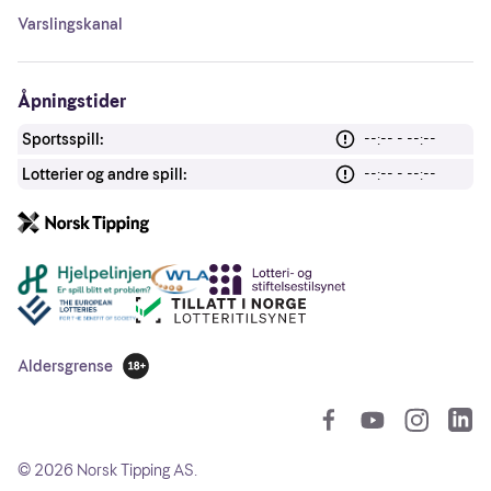
Varslingskanal
Åpningstider
Sportsspill:
--:-- - --:--
Lotterier og andre spill:
--:-- - --:--
Andre lenker
Aldersgrense
18 år
So
©
2026
Norsk Tipping AS.