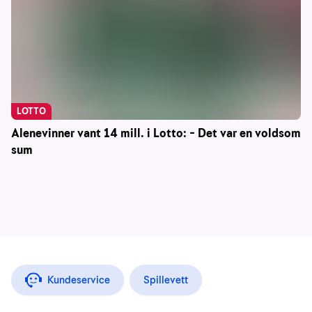
LOTTO
Alenevinner vant 14 mill. i Lotto: – Det var en voldsom
sum
Kundeservice
Spillevett