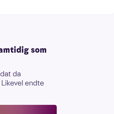
amtidig som
idat da
 Likevel endte