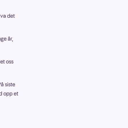
hva det
nge år,
et oss
På siste
ed opp et