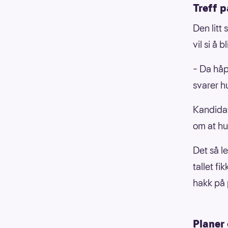
Treff p
Den litt
vil si å 
– Da håpe
svarer h
Kandidat
om at hu
Det så le
tallet fi
hakk på 
Planer