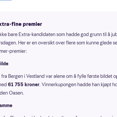
xtra-fine premier
ikke bare Extra-kandidaten som hadde god grunn til å ju
rsdagen. Her er en oversikt over flere som kunne glede s
mer-premier:
ilde
fra Bergen i Vestland var alene om å fylle første bildet og
rmed
61 755 kroner
. Vinnerkupongen hadde han kjøpt h
den Oasen.
ramme