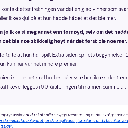
k kontakt etter trekningen var det en glad vinner som sva
ller ikke skjul på at hun hadde håpet at det ble mer.
n jo ikke si meg annet enn fornøyd, selv om det hadd
det ble noe skikkelig høyt når det først ble noe mer.
ortalte at hun har spilt Extra siden spillets begynnelse i
un kun har vunnet mindre premier.
ien i sin helhet skal brukes på visste hun ikke sikkert en
kal likevel legges i 90-årsfeiringen til mannen samme år.
ipping ønsker at du skal spille i trygge rammer - og at det skal gi spenni
Er du imidlertid bekymret for dine spillvaner, foreslår vi at du besøker vår
ttsider.