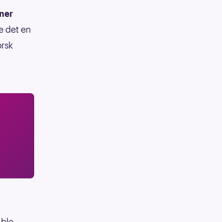
ner
le det en
orsk
 ble