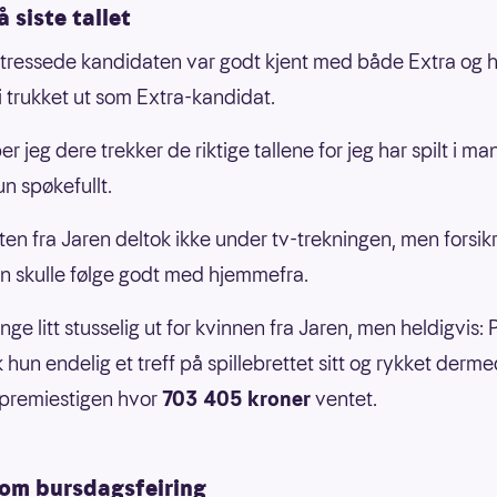
å siste tallet
 stressede kandidaten var godt kjent med både Extra og 
bli trukket ut som Extra-kandidat.
r jeg dere trekker de riktige tallene for jeg har spilt i ma
un spøkefullt.
en fra Jaren deltok ikke under tv-trekningen, men forsikr
n skulle følge godt med hjemmefra.
nge litt stusselig ut for kvinnen fra Jaren, men heldigvis: 
kk hun endelig et treff på spillebrettet sitt og rykket derm
premiestigen hvor
703 405 kroner
ventet.
 om bursdagsfeiring