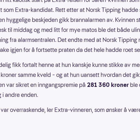
ut som Extra-kandidat. Rett etter at Norsk Tipping hadde 
n hyggelige beskjeden gikk brannalarmen av. Kvinnen s
lesk til middag og med litt for mye matos ble det både uli
ing fra alarmsentralen. Det endte med at Norsk Tipping
bake igjen for å fortsette praten da det hele hadde roet s
delig fikk fortalt henne at hun kanskje kunne stikke av m
r kroner samme kveld – og at hun uansett hvordan det gi
en var sikret en inngangspremie på
281 360 kroner
ble
 i andre enden.
t var overraskende, ler Extra-vinneren, som ønsker å vær