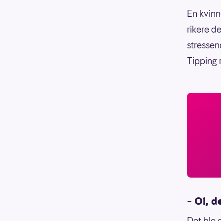
En kvinn
rikere de
stressen
Tipping 
– Oi, d
Det ble e