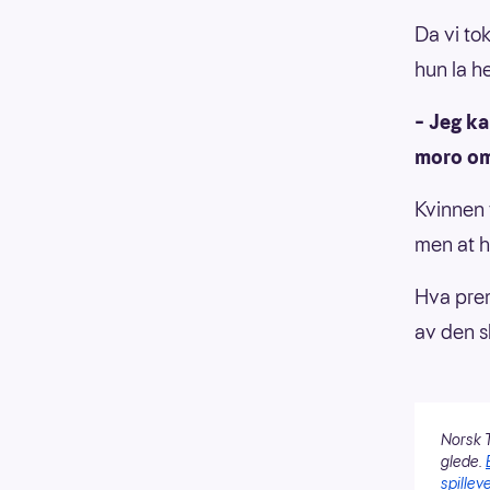
Da vi to
hun la he
– Jeg ka
moro om 
Kvinnen f
men at h
Hva prem
av den s
Norsk T
glede.
spilleve