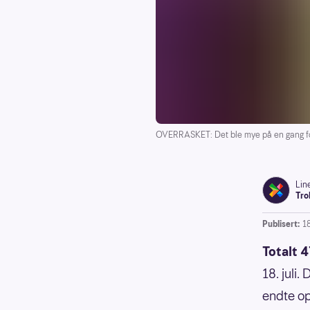
OVERRASKET: Det ble mye på en gang for
Lin
Tro
Publisert:
18
Totalt 4
18. juli
endte o