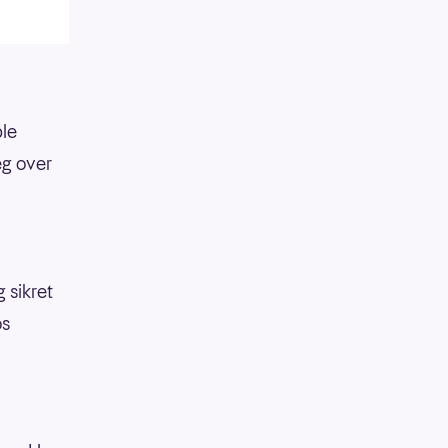
ble
eg over
 sikret
os