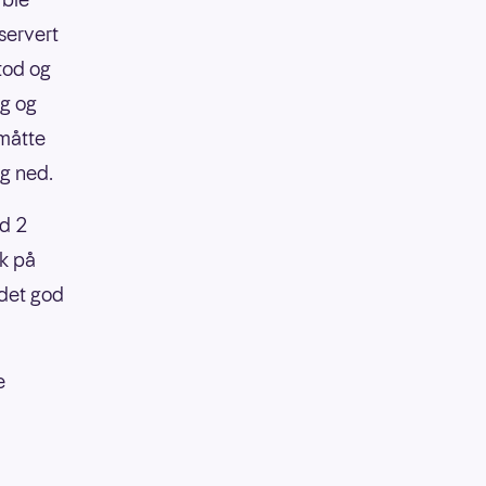
servert
tod og
ng og
 måtte
eg ned.
ed 2
kk på
 det god
e