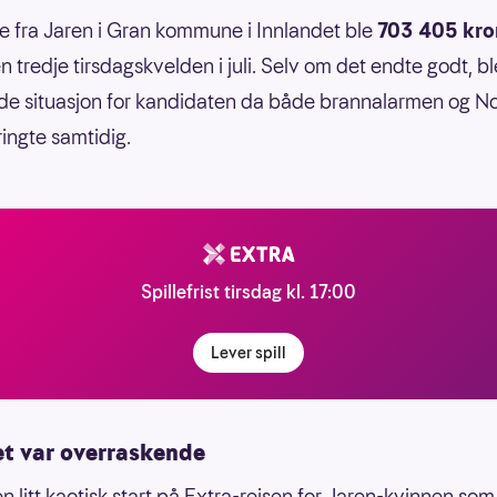
e fra Jaren i Gran kommune i Innlandet ble
703 405 kro
n tredje tirsdagskvelden i juli. Selv om det endte godt, b
de situasjon for kandidaten da både brannalarmen og N
ringte samtidig.
Spillefrist tirsdag kl. 17:00
Lever spill
et var overraskende
n litt kaotisk start på Extra-reisen for Jaren-kvinnen som