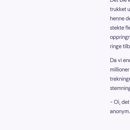
trukket 
henne de
stekte f
oppringn
ringe til
Da vi en
millione
trekning
stemning
– Oi, de
anonym.