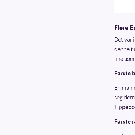
Flere E
Det var 
denne ti
fine som
Første b
En mann 
seg de
Tippebo
Første 