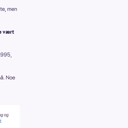
rte, men
e vært
 1995,
nå. Noe
ng og
e