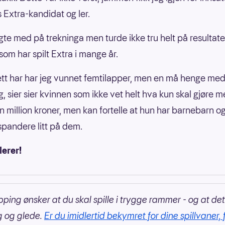
 Extra-kandidat og ler.
gte med på trekninga men turde ikke tru helt på resultatet
som har spilt Extra i mange år.
sett har har jeg vunnet femtilapper, men en må henge med
g, sier sier kvinnen som ikke vet helt hva kun skal gjøre 
n million kroner, men kan fortelle at hun har barnebarn o
 spandere litt på dem.
lerer!
pping ønsker at du skal spille i trygge rammer - og at det
g og glede.
Er du imidlertid bekymret for dine spillvaner, 