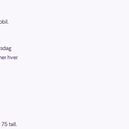
bil.
irsdag
ner hver
75 tall.