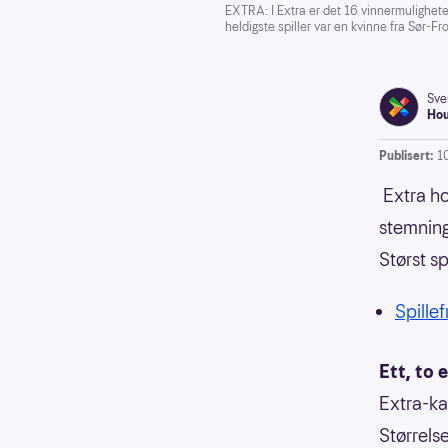
EXTRA: I Extra er det 16 vinnermuligheter 
heldigste spiller var en kvinne fra Sør-Fr
Sve
Ho
Publisert:
1
Extra ho
stemning
Størst s
Spillef
Ett, to e
Extra-kan
Størrels