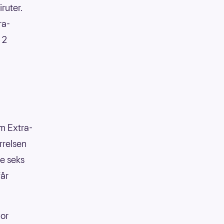
iruter.
ra-
 2
om Extra-
ørrelsen
se seks
får
vor