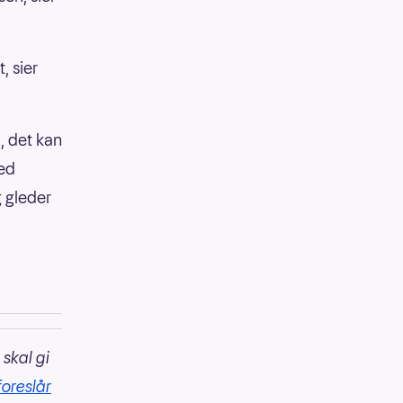
, sier
, det kan
med
g gleder
 skal gi
foreslår