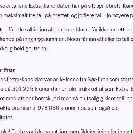
 seks tallene Extra-kandidaten har på sitt spillebrett. Ka
n maksimalt tre tall på brettet, og jo flere tall - jo høyere 
n får ikke alltid inn alle tallene. Noen får ikke inn ett en
stående på inngangssummen. Noen får inn ett eller to tall 
kkelig heldige, tre tall.
ør-Fron
ns Extra-kandidat var en kvinnne fra Sør-Fron som star
e på 391 225 kroner da hun ble trukkket ut som Extra-
tet med ett par bomskudd men så plutselig gikk et tall inn
kte premien til 978 060 kroner, noe som også ble
ltatet.
akk! Dette var ikke verst, jammen fikk jeg igjen for innsat