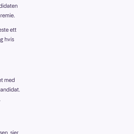
ndidaten
premie.
este ett
og hvis
tet med
kandidat.
.
sen, sier