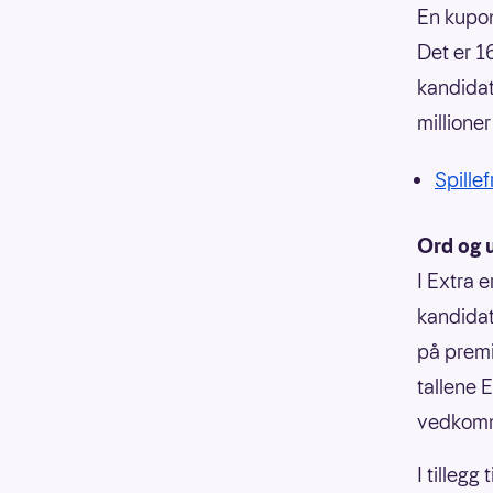
En kupong
Det er 1
kandidat
millioner
Spillef
Ord og u
I Extra e
kandidat,
på premi
tallene E
vedkom
I tillegg