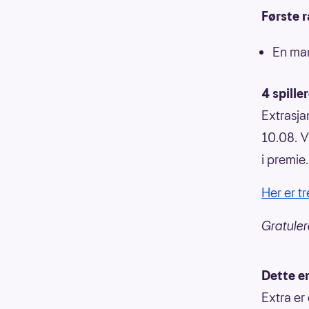
Første 
En man
4 spille
Extrasja
10.08. V
i premie.
Her er t
Gratulere
Dette er
Extra er 