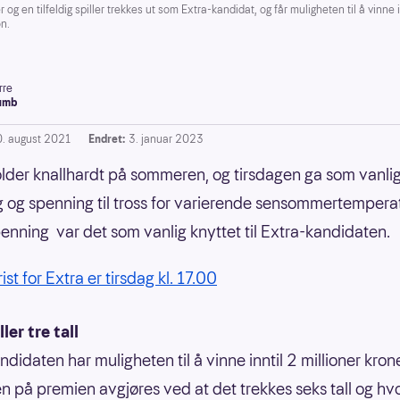
og en tilfeldig spiller trekkes ut som Extra-kandidat, og får muligheten til å vinne i
on.
rre
umb
0. august 2021
Endret:
3. januar 2023
lder knallhardt på sommeren, og tirsdagen ga som vanli
 og spenning til tross for varierende sensommertemperat
penning var det som vanlig knyttet til Extra-kandidaten.
rist for Extra er tirsdag kl. 17.00
ller tre tall
didaten har muligheten til å vinne inntil 2 millioner krone
en på premien avgjøres ved at det trekkes seks tall og h