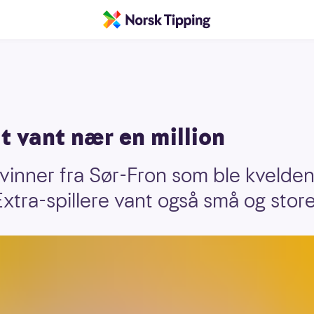
t vant nær en million
 vinner fra Sør-Fron som ble kvelde
tra-spillere vant også små og stor