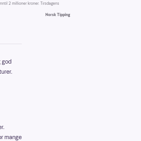
nntil 2 millioner kroner. Tirsdagens
Norsk Tipping
g god
urer.
r.
vor mange