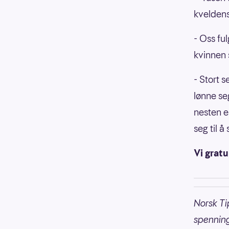
kveldens
- Oss ful
kvinnen 
- Stort 
lønne se
nesten e
seg til å
Vi gratu
Norsk Ti
spennin