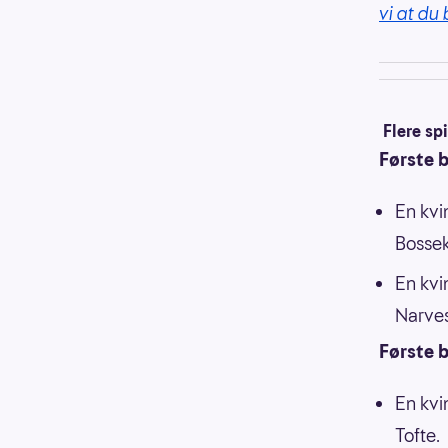
vi at du 
Flere sp
Første b
En kvi
Bosse
En kvi
Narves
Første b
En kvi
Tofte.