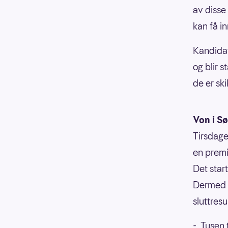
av disse
kan få in
Kandidate
og blir 
de er ski
Von i S
Tirsdage
en premi
Det star
Dermed ø
sluttresu
-
Tusen t