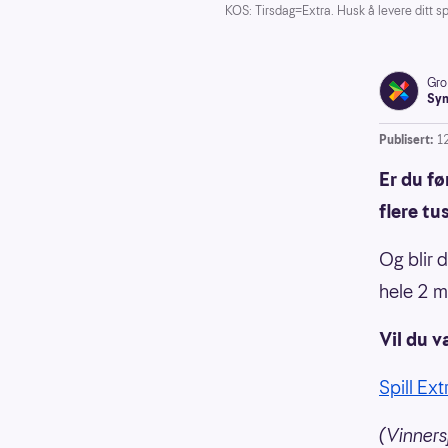
KOS: Tirsdag=Extra. Husk å levere ditt sp
Gro
Syn
Publisert:
1
Er du fø
flere tu
Og blir 
hele 2 mi
Vil du 
Spill Ext
(Vinners