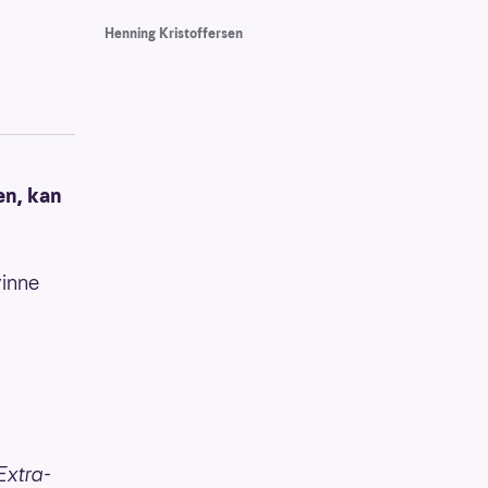
Henning Kristoffersen
en, kan
vinne
Extra-