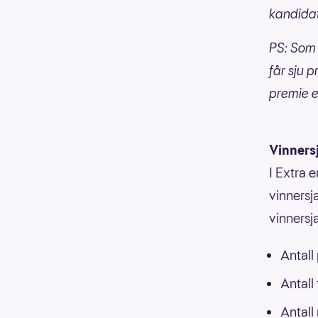
kandida
PS: Som 
får sju p
premie e
Vinners
I Extra e
vinnersja
vinnersj
Antall
Antall
Antall