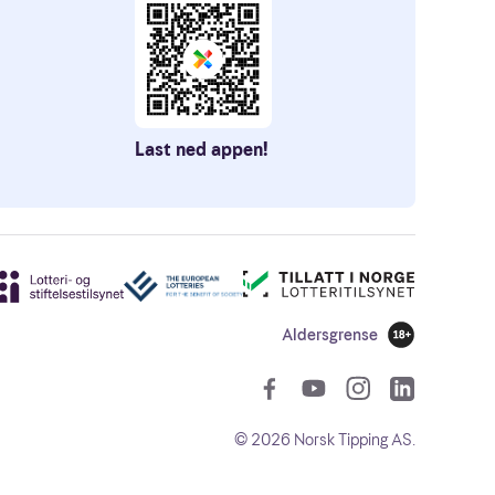
Last ned appen!
Aldersgrense
18 år
Sosiale len
©
2026
Norsk Tipping AS.