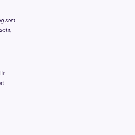
ing som
sats,
lir
at