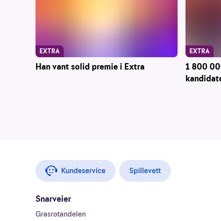
EXTRA
EXTRA
Han vant solid premie i Extra
1 800 000
kandidate
Kundeservice
Spillevett
Snarveier
Grasrotandelen