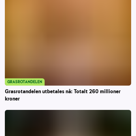
GRASROTANDELEN
Grasrotandelen utbetales nå: Totalt 260 millioner
kroner