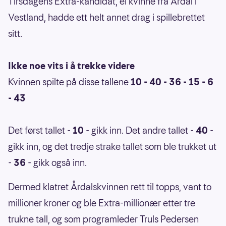
Tirsdagens Extra-kandidat, ei kvinne fra Årdal i
Vestland, hadde ett helt annet drag i spillebrettet
sitt.
Ikke noe vits i å trekke videre
Kvinnen spilte på disse tallene
10 - 40 - 36 - 15 - 6
- 43
Det først tallet -
10
- gikk inn. Det andre tallet -
40
-
gikk inn, og det tredje strake tallet som ble trukket ut
-
36
- gikk også inn.
Dermed klatret Årdalskvinnen rett til topps, vant to
millioner kroner og ble Extra-millionær etter tre
trukne tall, og som programleder Truls Pedersen