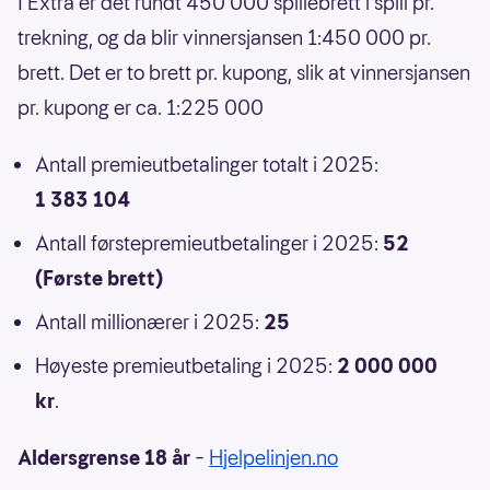
I Extra er det rundt 450 000 spillebrett i spill pr.
trekning, og da blir vinnersjansen 1:450 000 pr.
brett. Det er to brett pr. kupong, slik at vinnersjansen
pr. kupong er ca. 1:225 000
Antall premieutbetalinger totalt i 2025:
1 383 104
Antall førstepremieutbetalinger i 2025:
52
(Første brett)
Antall millionærer i 2025:
25
Høyeste premieutbetaling i 2025:
2 000 000
kr
.
Aldersgrense 18 år
–
Hjelpelinjen.no