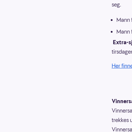
seg.
Mann f
Mann f
Extra-s
tirsdage
Her finn
Vinners
Vinnersa
trekkes 
Vinnersa