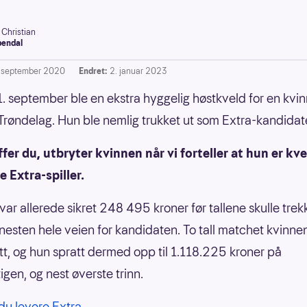
 Christian
endal
. september 2020
Endret:
2. januar 2023
1. september ble en ekstra hyggelig høstkveld for en kvin
 Trøndelag. Hun ble nemlig trukket ut som Extra-kandidat
ffer du, utbryter kvinnen når vi forteller at hun er kv
e Extra-spiller.
var allerede sikret 248 495 kroner før tallene skulle tre
 nesten hele veien for kandidaten. To tall matchet kvinne
ett, og hun spratt dermed opp til 1.118.225 kroner på
igen, og nest øverste trinn.
du levere Extra