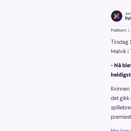
Jon
Dyb
Publisert:
1
Tirsdag 
Malvik i
- Nå blø
heldigst
Kvinnen 
det gikk
spillebr
premiest
Her kan 