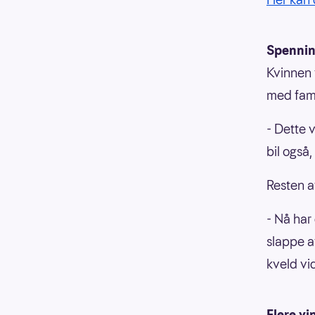
Spennin
Kvinnen 
med fami
- Dette v
bil også
Resten av
- Nå har 
slappe av
kveld vi
Flere vi