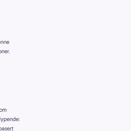
enne
oner.
som
tdypende:
basert