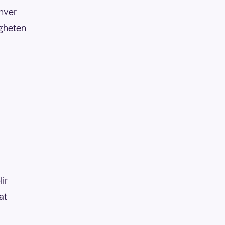
 hver
igheten
lir
at