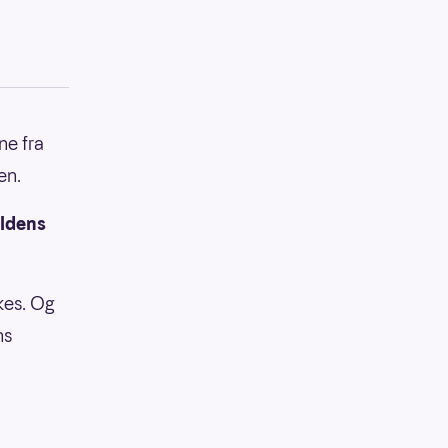
ne fra
en.
eldens
kkes. Og
ns