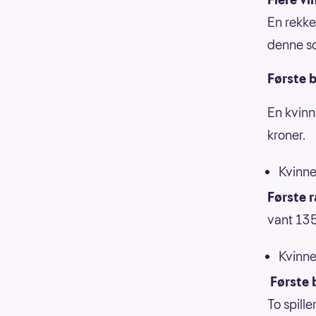
En rekke
denne so
Første b
En kvinn
kroner.
Kvinne
Første 
vant 135
Kvinne
Første 
To spille