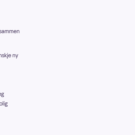
n sammen
anskje ny
eg
olig