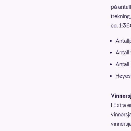
på antal
trekning
ca. 1:3
Antall
Antall
Antall
Høyest
Vinners
I Extra e
vinnersja
vinnersj