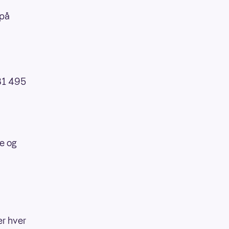
 på
 81 495
re og
er hver