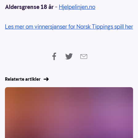
Aldersgrense 18 år
–
Hjelpelinjen.no
Les mer om vinnersjanser for Norsk Tippings spill her
Relaterte artikler