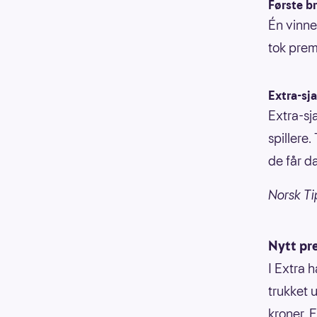
Første br
Én vinne
tok prem
Extra-sj
Extra-sj
spillere.
de får d
Norsk Ti
Nytt pr
I Extra 
trukket 
kroner. 