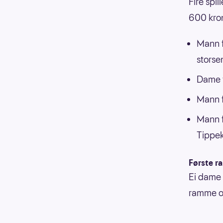
Fire spi
600 kro
Mann f
storsen
Dame f
Mann f
Mann f
Tippek
Første 
Ei dame 
ramme og