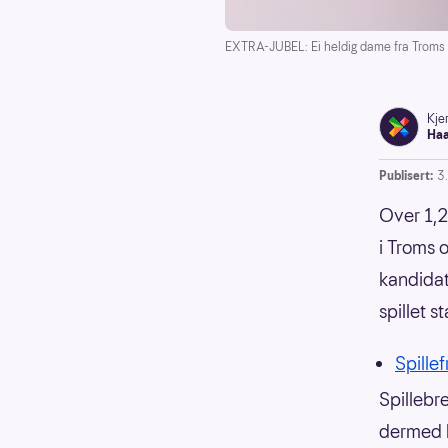
EXTRA-JUBEL: Ei heldig dame fra Troms og
Kjer
Ha
Publisert:
3
Over 1,2
i Troms 
kandidat
spillet st
Spillef
Spillebre
dermed h