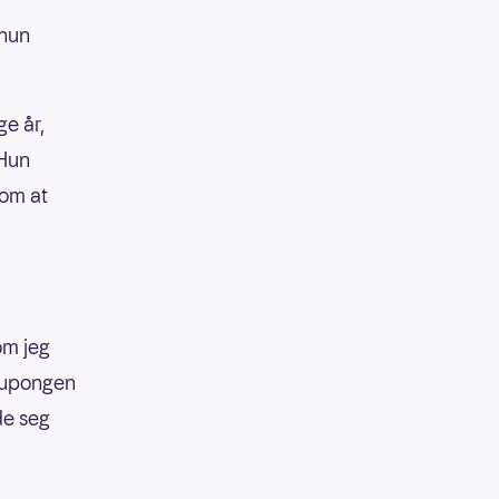
 hun
ge år,
 Hun
om at
om jeg
rkupongen
de seg