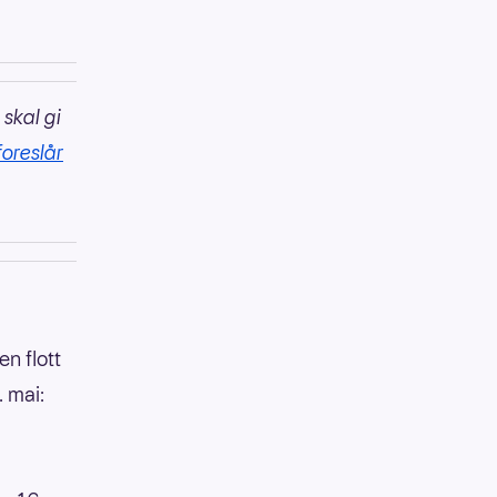
 skal gi
foreslår
n flott
 mai: