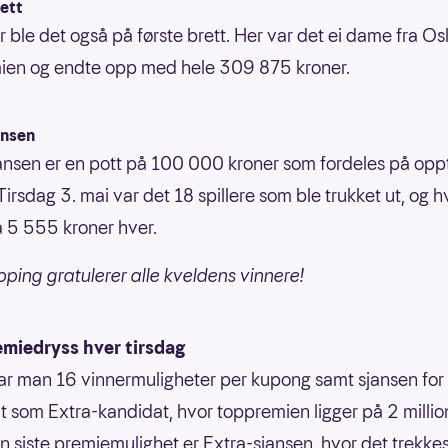
ett
r ble det også på første brett. Her var det ei dame fra O
ien og endte opp med hele 309 875 kroner.
ansen
ansen er en pott på 100 000 kroner som fordeles på oppt
 Tirsdag 3. mai var det 18 spillere som ble trukket ut, og 
a 5 555 kroner hver.
pping gratulerer alle kveldens vinnere!
emiedryss hver tirsdag
har man 16 vinnermuligheter per kupong samt sjansen for 
ut som Extra-kandidat, hvor toppremien ligger på 2 millio
En siste premiemulighet er Extra-sjansen, hvor det trekkes