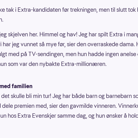
kke tak i Extra-kandidaten før trekningen, men til slutt tok
n.
jeg skjelven her. Himmel og hav! Jeg har spilt Extra i man
i har jeg vunnet så mye før, sier den overraskede dama.
lgt med på TV-sendingen, men hun hadde ingen anelse 
hun som var den nybakte Extra-millionæren.
 med familien
t det skulle bli min tur! Jeg har både barn og barnebarn s
il dele premien med, sier den gavmilde vinneren. Vinne
hun hos Extra Evenskjer samme dag, og hun ønsker å hol