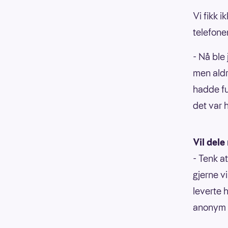
Vi fikk i
telefone
- Nå ble 
men aldr
hadde fu
det var 
Vil dele
- Tenk a
gjerne v
leverte 
anonym