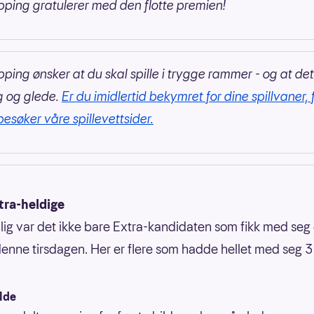
pping gratulerer med den flotte premien!
pping ønsker at du skal spille i trygge rammer - og at det
g og glede.
Er du imidlertid bekymret for dine spillvaner, 
besøker våre spillevettsider.
tra-heldige
ig var det ikke bare Extra-kandidaten som fikk med seg e
enne tirsdagen. Her er flere som hadde hellet med seg 3.
lde