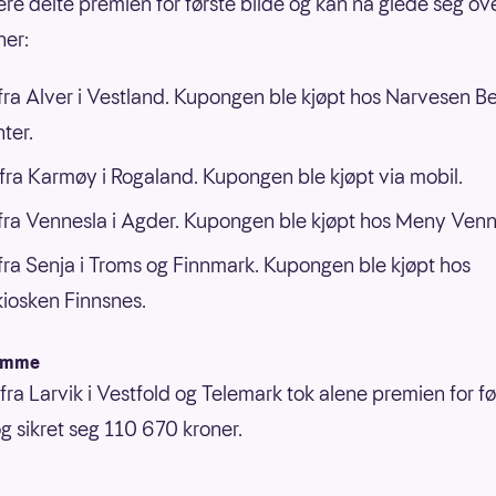
llere delte premien for første bilde og kan nå glede seg ov
ner:
ra Alver i Vestland. Kupongen ble kjøpt hos Narvesen B
ter.
ra Karmøy i Rogaland. Kupongen ble kjøpt via mobil.
ra Vennesla i Agder. Kupongen ble kjøpt hos Meny Venn
ra Senja i Troms og Finnmark. Kupongen ble kjøpt hos
iosken Finnsnes.
ramme
fra Larvik i Vestfold og Telemark tok alene premien for fø
 sikret seg 110 670 kroner.