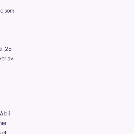
slo som
il 25
hver av
å bli
ner
 et