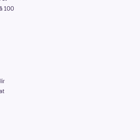
 på 100
lir
at