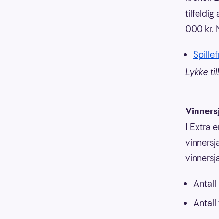
tilfeldig
000 kr. 
Spillef
Lykke til!
Vinners
I Extra e
vinnersja
vinnersj
Antall
Antall