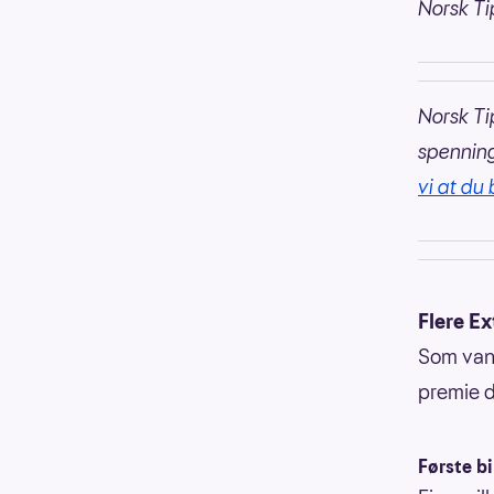
Norsk Ti
Norsk Ti
spennin
vi at du 
Flere Ex
Som vanl
premie d
Første bi