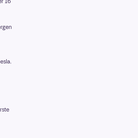
er 16
ergen
esla.
rste