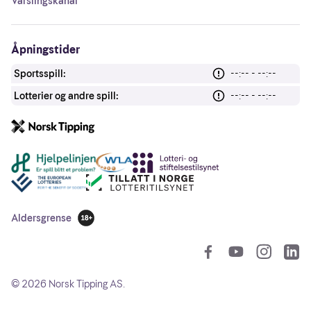
Varslingskanal
Åpningstider
Sportsspill:
--:-- - --:--
Lotterier og andre spill:
--:-- - --:--
Andre lenker
Aldersgrense
18 år
So
©
2026
Norsk Tipping AS.