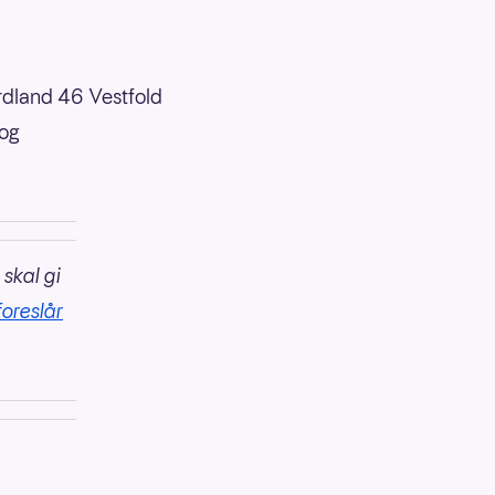
dland 46 Vestfold
og
 skal gi
foreslår