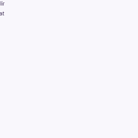
lir
at