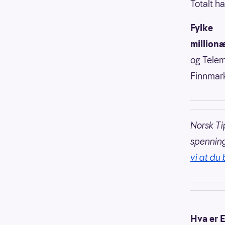
Totalt ha
Fylke
million
og Tele
Finnmar
Norsk Ti
spennin
vi at du 
Hva er 