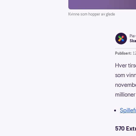
Kvinne som hopper av glede
Pie
Ska
Publisert:
1
Hver tirs
som vinne
november
millioner
Spillef
570 Ext