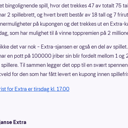
et bingolignende spill, hvor det trekkes 47 av totalt 75 tal
r 2 spillebrett, og hvert brett består av 18 tall og 7 friru
nnermuligheter på kupongen og det trekkes ut en Extra-
sdag, som har mulighet til å vinne toppremien på 2 millione
kke det var nok – Extra-sjansen er også en del av spillet.
har en pott på 100000 jriber sin blir fordelt mellom 1 og
ge spillere. Til sammen legger det opp til en svært spenne
veld for den som har fått levert en kupong innen spillefri
rist for Extra er tirsdag kl. 17.00
janse Extra