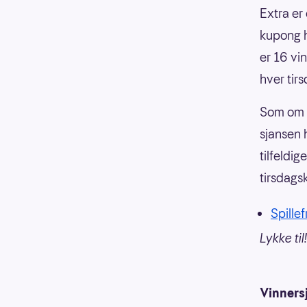
Extra er 
kupong ha
er 16 vi
hver tir
Som om i
sjansen 
tilfeldi
tirsdagsk
Spillef
Lykke til!
Vinners