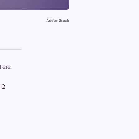
Adobe Stock
llere
l 2