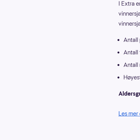
I Extra e
vinnersja
vinnersj
Antall
Antall
Antall
Høyest
Aldersg
Les mer 