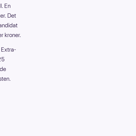
l. En
ter. Det
kandidat
r kroner.
 Extra-
 25
nde
sten.