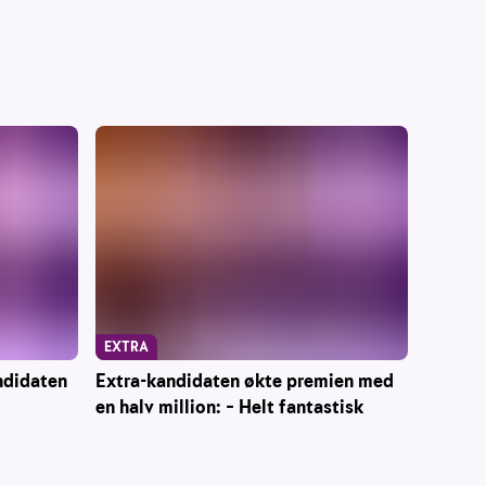
EXTRA
ndidaten
Extra-kandidaten økte premien med
en halv million: – Helt fantastisk