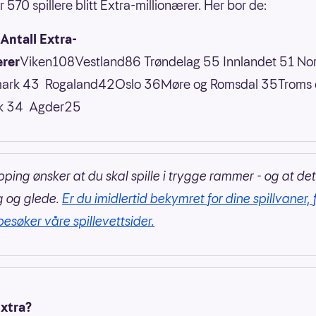
r 570 spillere blitt Extra-millionærer. Her bor de:
Antall Extra-
ærer
Viken108Vestland86 Trøndelag 55 Innlandet 51 Nor
mark 43 Rogaland42Oslo 36Møre og Romsdal 35Troms 
k 34 Agder25
pping ønsker at du skal spille i trygge rammer - og at det
g og glede.
Er du imidlertid bekymret for dine spillvaner, 
besøker våre spillevettsider.
Extra?