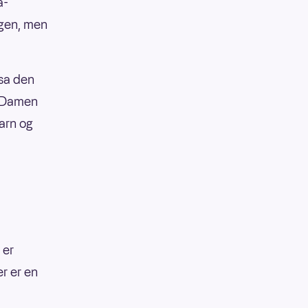
a-
igen, men
 sa den
. Damen
barn og
 er
er er en