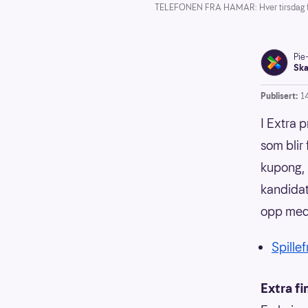
TELEFONEN FRA HAMAR: Hver tirsdag får 
Pie
Ska
Publisert:
1
I Extra 
som blir 
kupong, m
kandidat
opp med 
Spillef
Extra fi