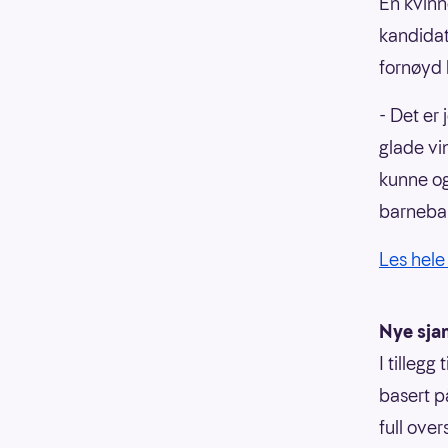
En kvinn
kandidat
fornøyd 
- Det er 
glade vi
kunne og
barneba
Les hele
Nye sjan
I tillegg
basert p
full overs