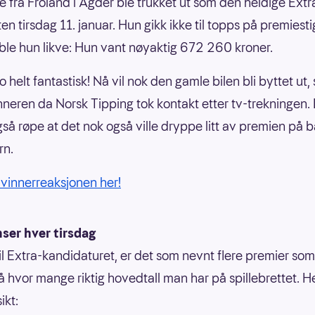
e fra Froland i Agder ble trukket ut som den heldige Extr
en tirsdag 11. januar. Hun gikk ikke til topps på premiest
ble hun likve: Hun vant nøyaktig 672 260 kroner.
jo helt fantastisk! Nå vil nok den gamle bilen bli byttet ut,
nneren da Norsk Tipping tok kontakt etter tv-trekningen
så røpe at det nok også ville dryppe litt av premien på 
rn.
 vinnerreaksjonen her!
ser hver tirsdag
 til Extra-kandidaturet, er det som nevnt flere premier som
å hvor mange riktig hovedtall man har på spillebrettet. H
ikt: