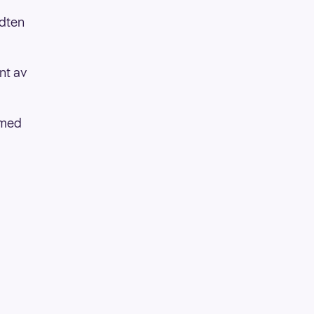
idten
ant av
t med