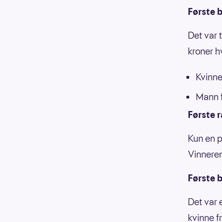
Første b
Det var 
kroner h
Kvinne
Mann f
Første 
Kun en p
Vinneren
Første b
Det var 
kvinne f