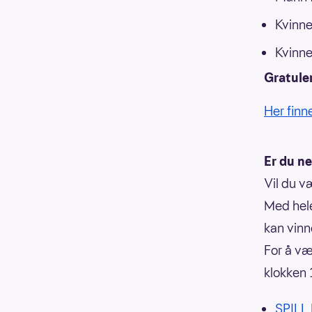
Kvinne
Kvinne
Gratuler
Her finn
Er du n
Vil du v
Med hele
kan vinn
For å væ
klokken 
SPILL