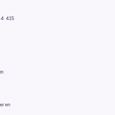
 44 415
er.
 er en