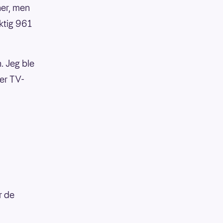
er, men
aktig 961
n. Jeg ble
ter TV-
r de