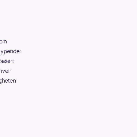
som
tdypende:
basert
 hver
igheten