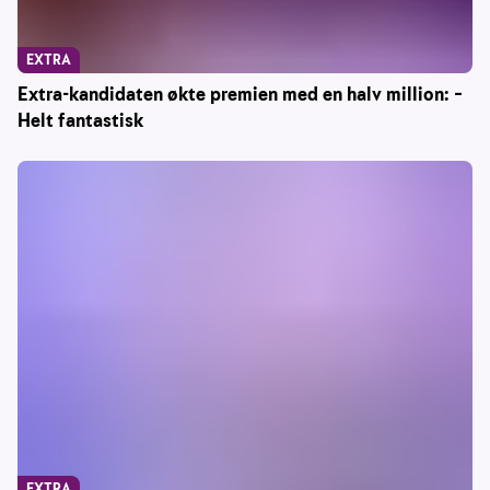
EXTRA
Extra-kandidaten økte premien med en halv million: –
Helt fantastisk
EXTRA