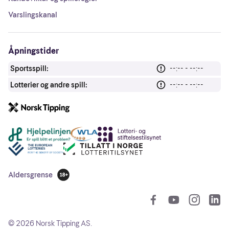
Varslingskanal
Åpningstider
Sportsspill:
--:-- - --:--
Lotterier og andre spill:
--:-- - --:--
Andre lenker
Aldersgrense
18 år
So
©
2026
Norsk Tipping AS.